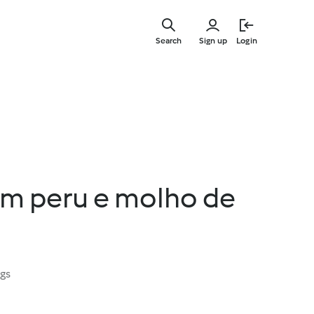
Skip
to
Search
Sign up
Login
main
content
m peru e molho de
ngs