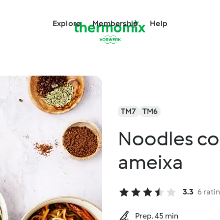
Explore
Membership
Help
TM7
TM6
Noodles co
ameixa
3.3
6 rati
Prep. 45 min