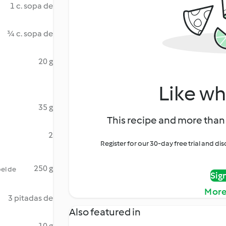
1 c. sopa de
¾ c. sopa de
20 g
Like wh
35 g
This recipe and more than 
2
Register for our 30-day free trial and d
250 g
pel de
Sig
More
3 pitadas de
Also featured in
10 g