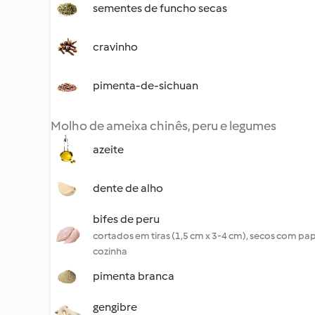
sementes de funcho secas
cravinho
pimenta-de-sichuan
Molho de ameixa chinês, peru e legumes
azeite
dente de alho
bifes de peru
cortados em tiras (1,5 cm x 3-4 cm), secos com pa
cozinha
pimenta branca
gengibre