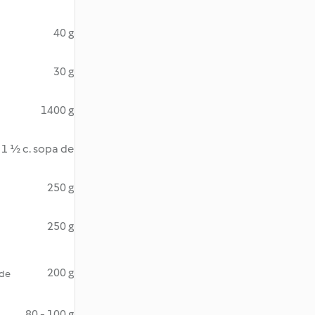
40 g
30 g
1400 g
1 ½ c. sopa de
250 g
250 g
200 g
 de
80 - 100 g