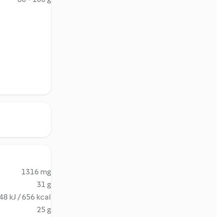
1316 mg
31 g
48 kJ / 656 kcal
25 g