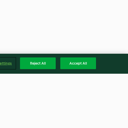
ettings
Reject All
Accept All
w carb
Bacalhau com tapenade,
tomate e cuscuz