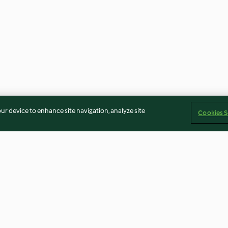
our device to enhance site navigation, analyze site
Cookies S
sada com
Pernil de porco com
Piza de atum lo
rone
cebolinhas, cogumelos e