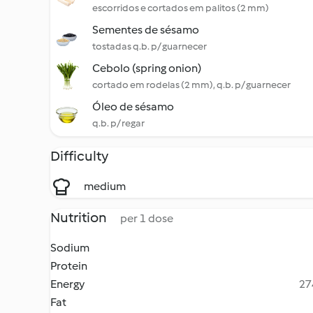
escorridos e cortados em palitos (2 mm)
Sementes de sésamo
tostadas q.b. p/ guarnecer
Cebolo (spring onion)
cortado em rodelas (2 mm), q.b. p/ guarnecer
Óleo de sésamo
q.b. p/ regar
Difficulty
medium
Nutrition
per 1 dose
Sodium
Protein
Energy
27
Fat