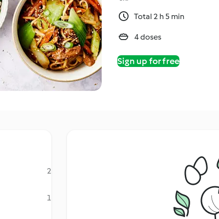
Total 2 h 5 min
4 doses
Sign up for free
2
1