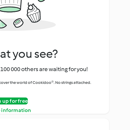
at you see?
100 000 others are waiting for you!
iscover the world of Cookidoo®. No strings attached.
n up for free
 information