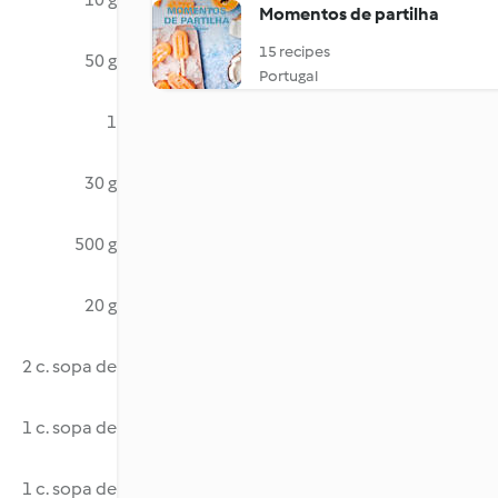
Momentos de partilha
15 recipes
50 g
Portugal
1
30 g
500 g
20 g
2 c. sopa de
1 c. sopa de
1 c. sopa de