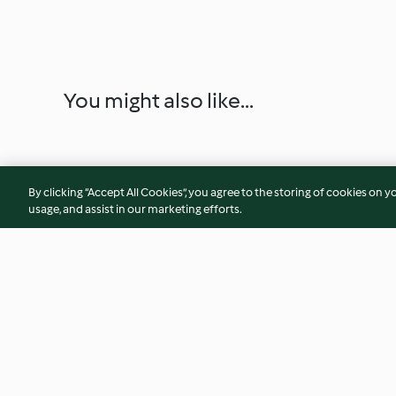
You might also like...
By clicking “Accept All Cookies”, you agree to the storing of cookies on y
usage, and assist in our marketing efforts.
Menu: Atum em molho de
Carne de porco as
tomate com arroz e Doce de
legumes e Minest