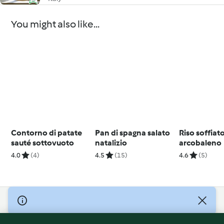
You might also like...
Contorno di patate
Pan di spagna salato
Riso soffiat
sauté sottovuoto
natalizio
arcobaleno
4.0
(4)
4.5
(15)
4.6
(5)
© Copyright 2026