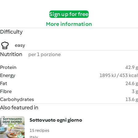
Sign up for free
More information
Difficulty
easy
Nutrition
per 1 porzione
Protein
42.9 g
Energy
1895 kJ / 453 kcal
Fat
24.6 g
Fibre
3 g
Carbohydrates
13.6 g
Also featured in
Sottovuoto ogni giorno
15 recipes
Italy