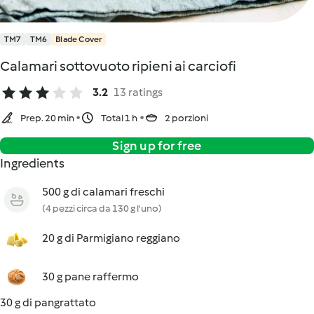
TM7
TM6
Blade Cover
Calamari sottovuoto ripieni ai carciofi
3.2
13 ratings
Prep. 20 min
Total 1 h
2 porzioni
Sign up for free
Ingredients
500 g di calamari freschi
(4 pezzi circa da 130 g l'uno)
20 g di Parmigiano reggiano
30 g pane raffermo
30 g di pangrattato