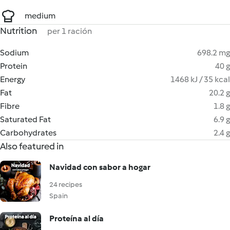
medium
Nutrition
per 1 ración
Sodium
698.2 mg
Protein
40 g
Energy
1468 kJ / 35 kcal
Fat
20.2 g
Fibre
1.8 g
Saturated Fat
6.9 g
Carbohydrates
2.4 g
Also featured in
Navidad con sabor a hogar
24 recipes
Spain
Proteína al día