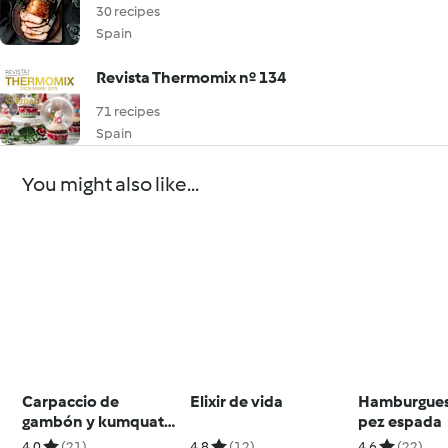
30 recipes
Spain
Revista Thermomix nº 134
71 recipes
Spain
You might also like...
Carpaccio de
Elixir de vida
Hamburgues
gambón y kumquat
pez espada
para dos
4.0
(21)
4.8
(12)
4.6
(22)