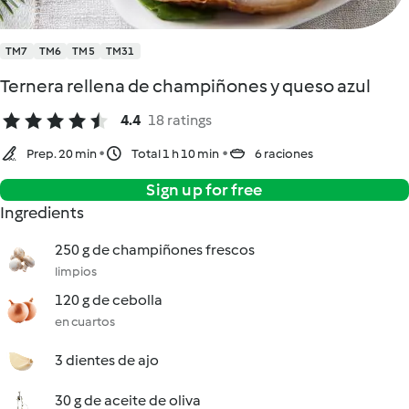
TM7
TM6
TM5
TM31
Ternera rellena de champiñones y queso azul
4.4
18 ratings
Prep. 20 min
Total 1 h 10 min
6 raciones
Sign up for free
Ingredients
250 g de champiñones frescos
limpios
120 g de cebolla
en cuartos
3 dientes de ajo
30 g de aceite de oliva