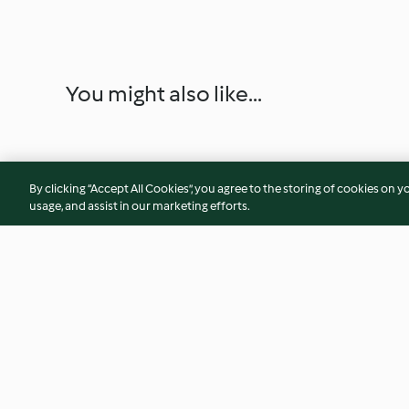
You might also like...
By clicking “Accept All Cookies”, you agree to the storing of cookies on y
usage, and assist in our marketing efforts.
Tarte vegan de limão e chá
Bolacha de amêndo
preto
4.5
(6)
4.3
(12)