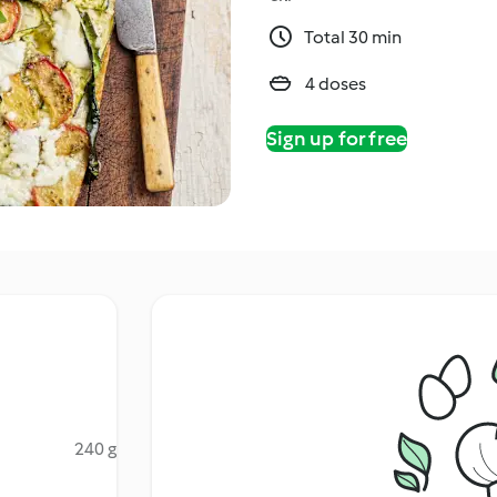
Total 30 min
4 doses
Sign up for free
240 g