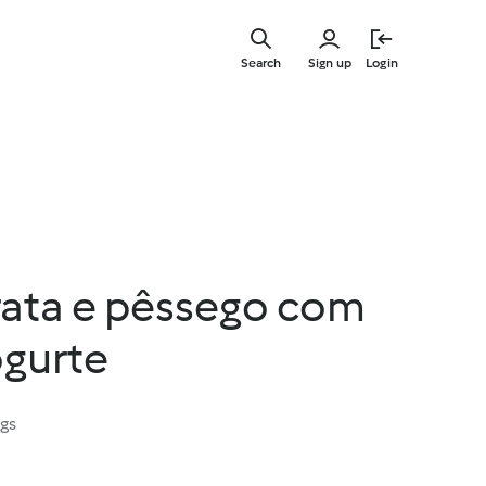
Skip
to
Search
Sign up
Login
main
content
rata e pêssego com
ogurte
ngs