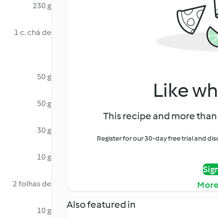
230 g
1 c. chá de
50 g
Like wh
50 g
This recipe and more than 
30 g
Register for our 30-day free trial and d
10 g
Sig
2 folhas de
More
Also featured in
10 g