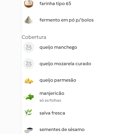
farinha tipo 65
fermento em pó p/ bolos
Cobertura
queijo manchego
queijo mozarela curado
queijo parmesão
manjericão
só as folhas
salva fresca
sementes de sésamo