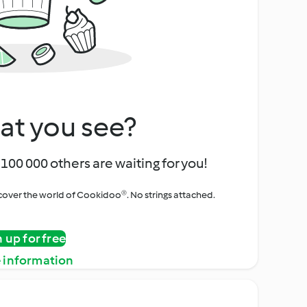
at you see?
100 000 others are waiting for you!
iscover the world of Cookidoo®. No strings attached.
n up for free
 information