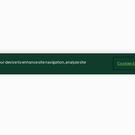
our device to enhance site navigation, analyze site
Cookies S
a low carb
Ovos escoceses com salada de
Farófias de mo
aipo e cenoura
creme de hortel
4.3
(4)
3.6
(8)