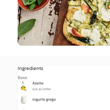
Ingredients
Base
Azeite
q.b. p/ untar
iogurte grego