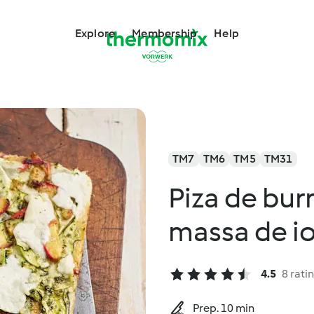
Explore
Membership
Help
TM7
TM6
TM5
TM31
Piza de bur
massa de i
4.5
8 rati
Prep. 10 min