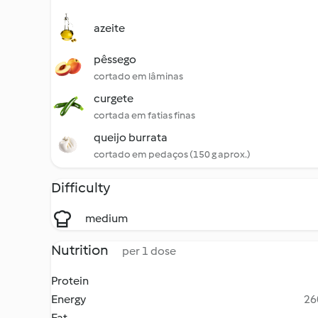
azeite
pêssego
cortado em lâminas
curgete
cortada em fatias finas
queijo burrata
cortado em pedaços (150 g aprox.)
Difficulty
medium
Nutrition
per 1 dose
Protein
Energy
26
Fat