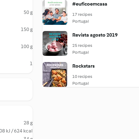
#euficoemcasa
50 g
17 recipes
Portugal
150 g
Revista agosto 2019
25 recipes
100 g
Portugal
1
Rockstars
10 recipes
Portugal
28 g
08 kJ / 624 kcal
34 g