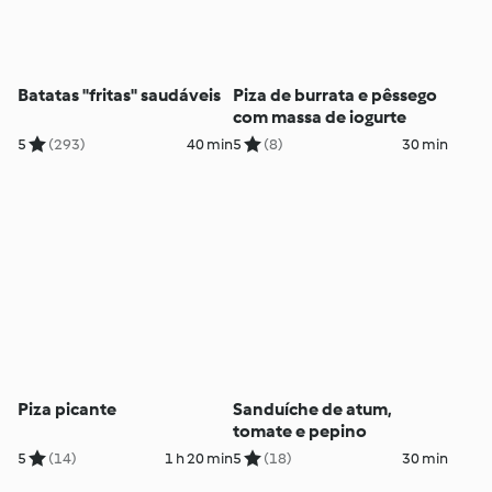
Batatas "fritas" saudáveis
Piza de burrata e pêssego
com massa de iogurte
5
(293)
40 min
5
(8)
30 min
Piza picante
Sanduíche de atum,
tomate e pepino
5
(14)
1 h 20 min
5
(18)
30 min