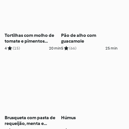
Tortilhas com molho de
Pão de alho com
tomate e pimentos
guacamole
gratinado
4
(15)
20 min
5
(66)
25 min
Brusqueta com pasta de
Húmus
requeijão, menta e