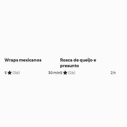
Wraps mexicanos
Rosca de queijo e
presunto
5
(36)
30 min
5
(26)
2 h