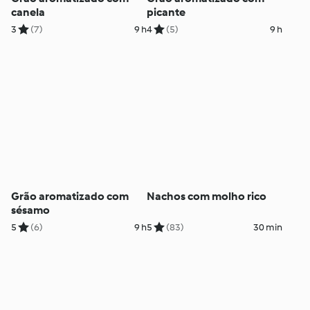
canela
picante
3
(7)
9 h
4
(5)
9 h
Grão aromatizado com
Nachos com molho rico
sésamo
5
(6)
9 h
5
(83)
30 min