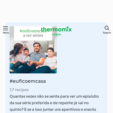
Skip
Menu
Search
to
main
content
#euficoemcasa
17 recipes
Quantas vezes não se senta para ver um episódio
da sua série preferida e de repente já vai no
quinto? E se a isso juntar uns aperitivos e snacks