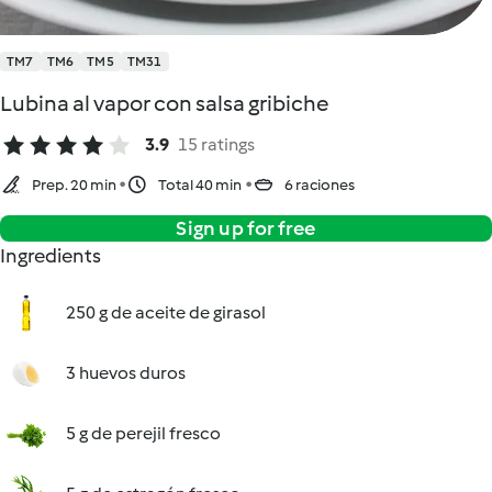
TM7
TM6
TM5
TM31
Lubina al vapor con salsa gribiche
3.9
15 ratings
Prep. 20 min
Total 40 min
6 raciones
Sign up for free
Ingredients
250 g de aceite de girasol
3 huevos duros
5 g de perejil fresco