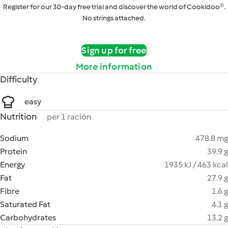
Register for our 30-day free trial and discover the world of Cookidoo®.
No strings attached.
Sign up for free
More information
Difficulty
easy
Nutrition
per 1 ración
Sodium
478.8 mg
Protein
39.9 g
Energy
1935 kJ / 463 kcal
Fat
27.9 g
Fibre
1.6 g
Saturated Fat
4.1 g
Carbohydrates
13.2 g