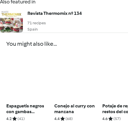
Also featured in
Revista Thermomix nº 134
71 recipes
Spain
You might also like...
Espaguetis negros
Conejo al curry con
Potaje de r
con gambas
manzana
restos del c
agridulces
4.2
(41)
4.4
(68)
4.6
(57)