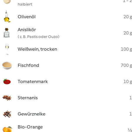
1 - 2
halbiert
Olivenöl
20 g
Anislikör
20 g
( z. B. Pastis oder Ouzo)
Weißwein, trocken
100 g
Fischfond
700 g
Tomatenmark
10 g
Sternanis
1
Gewürznelke
1
Bio-Orange
½