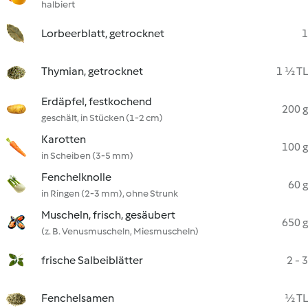
halbiert
Lorbeerblatt, getrocknet
1
Thymian, getrocknet
1 ½ TL
Erdäpfel, festkochend
200 g
geschält, in Stücken (1-2 cm)
Karotten
100 g
in Scheiben (3-5 mm)
Fenchelknolle
60 g
in Ringen (2-3 mm), ohne Strunk
Muscheln, frisch, gesäubert
650 g
(z. B. Venusmuscheln, Miesmuscheln)
frische Salbeiblätter
2 - 3
Fenchelsamen
½ TL