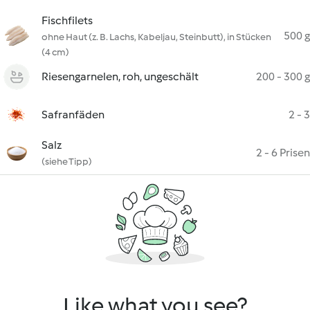
Fischfilets
500 g
ohne Haut (z. B. Lachs, Kabeljau, Steinbutt), in Stücken
(4 cm)
Riesengarnelen, roh, ungeschält
200 - 300 g
Safranfäden
2 - 3
Salz
2 - 6 Prisen
(siehe Tipp)
Like what you see?