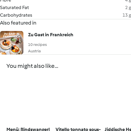
Saturated Fat
2 g
Carbohydrates
13 g
Also featured in
Zu Gast in Frankreich
10 recipes
Austria
You might also like...
Menü: Rindswangerl
Vitello tonnato sous-
Jiddische H