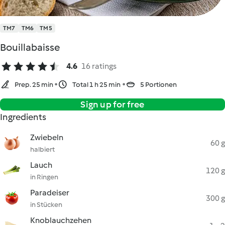
TM7
TM6
TM5
Bouillabaisse
4.6
16 ratings
Prep. 25 min
Total 1 h 25 min
5 Portionen
Sign up for free
Ingredients
Zwiebeln
60 g
halbiert
Lauch
120 g
in Ringen
Paradeiser
300 g
in Stücken
Knoblauchzehen