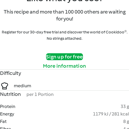
This recipe and more than 100 000 others are waiting
for you!
Register for our 30-day free trial and discover the world of Cookidoo®.
No strings attached.
Sign up for free
More information
Difficulty
medium
Nutrition
per 1 Portion
Protein
33 g
Energy
1179 kJ / 281 kcal
Fat
8 g
Fibre
4 g