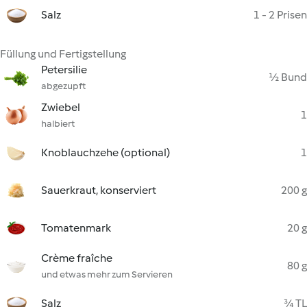
Salz
1 - 2 Prisen
Füllung und Fertigstellung
Petersilie
½ Bund
abgezupft
Zwiebel
1
halbiert
Knoblauchzehe (optional)
1
Sauerkraut, konserviert
200 g
Tomatenmark
20 g
Crème fraîche
80 g
und etwas mehr zum Servieren
Salz
¾ TL