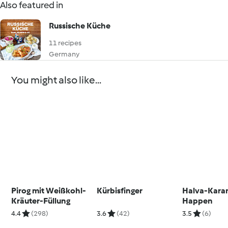
Also featured in
Russische Küche
11 recipes
Germany
You might also like...
Pirog mit Weißkohl-
Kürbisfinger
Halva-Kara
Kräuter-Füllung
Happen
4.4
(298)
3.6
(42)
3.5
(6)