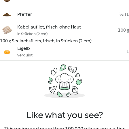
Pfeffer
½ TL
Kabeljaufilet, frisch, ohne Haut
100 g
in Stücken (2 cm)
100 g Seelachsfilets, frisch, in Stücken (2 cm)
Eigelb
1
verquirlt
Like what you see?
This recipe and more than 100 000 others are waiting