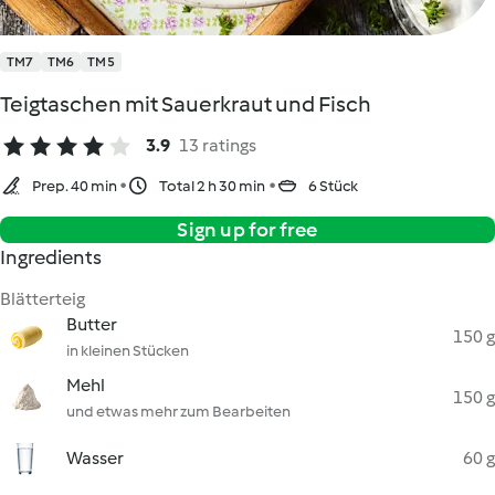
TM7
TM6
TM5
Teigtaschen mit Sauerkraut und Fisch
3.9
13 ratings
Prep. 40 min
Total 2 h 30 min
6 Stück
Sign up for free
Ingredients
Blätterteig
Butter
150 g
in kleinen Stücken
Mehl
150 g
und etwas mehr zum Bearbeiten
Wasser
60 g