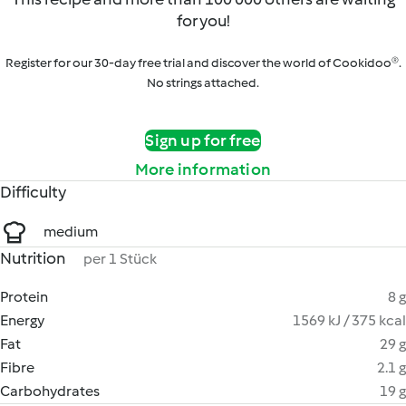
for you!
Register for our 30-day free trial and discover the world of Cookidoo®.
No strings attached.
Sign up for free
More information
Difficulty
medium
Nutrition
per 1 Stück
Protein
8 g
Energy
1569 kJ / 375 kcal
Fat
29 g
Fibre
2.1 g
Carbohydrates
19 g