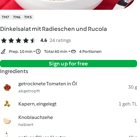
TM7
TM6
TM5
Dinkelsalat mit Radieschen und Rucola
4.6
24 ratings
Prep. 10 min
Total 40 min
4 Portionen
Sign up for free
Ingredients
getrocknete Tomaten in Öl
30 g
abgetropft
Kapern, eingelegt
1 geh. TL
Knoblauchzehe
1
halbiert