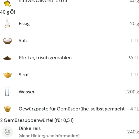
natives Olivenöl extra
40 g
40 g Öl
Essig
20 g
Salz
1 TL
Pfeffer, frisch gemahlen
½ TL
Senf
1 TL
Wasser
1200 g
Gewürzpaste für Gemüsebrühe, selbst gemacht
4 TL
2 Gemüsesuppenwürfel (für 0,5 l)
Dinkelreis
240 g
(siehe Hintergrundinformation)