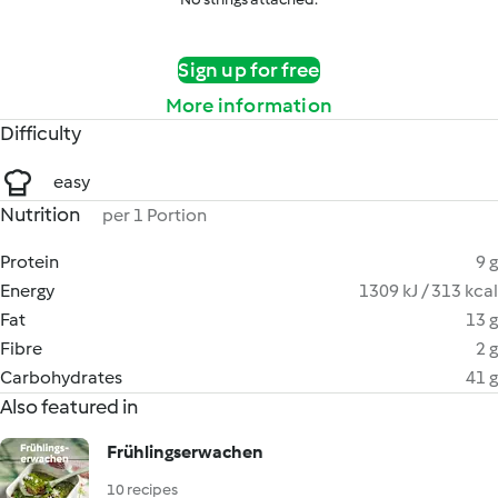
Sign up for free
More information
Difficulty
easy
Nutrition
per 1 Portion
Protein
9 g
Energy
1309 kJ / 313 kcal
Fat
13 g
Fibre
2 g
Carbohydrates
41 g
Also featured in
Frühlingserwachen
10 recipes