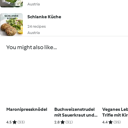
Austria
Schlanke Küche
24 recipes
Austria
You might also like...
Maronipressknödel
Buchweizenstrudel
Veganes Le
mit Sauerkraut und
Trifle mit K
Kürbis (glutenfrei)
4.5
(33)
2.8
(31)
4.4
(35)