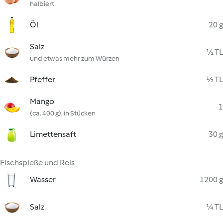
halbiert
Öl
20 g
Salz
½ TL
und etwas mehr zum Würzen
Pfeffer
½ TL
Mango
1
(ca. 400 g), in Stücken
Limettensaft
30 g
Fischspieße und Reis
Wasser
1200 g
Salz
¼ TL