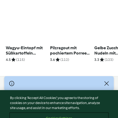
Wagyu-Eintopf mit
Pilzragout mit
Gelbe Zucch
Süßkartoffeln
pochiertem Porree
Nudeln mit
(Dubai)
und schwedischen
Petersilien-
4.5
(115)
3.6
(112)
3.3
(123)
Kartoffeln
© Copyright 2026
Terms of Service
By clicking “Accept All Cookies”, you agree to the storing of
Privacy Policy
cookies on your device to enhance site navigation, analyze
site usage, and assist in our marketing efforts.
Disclaimer
Imprint