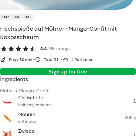
TM7
TM6
TM5
Fischspieße auf Möhren-Mango-Confit mit
Kokosschaum
4.4
98 ratings
Prep. 30 min
Total 1 h
4 Portionen
Sign up for free
Ingredients
Möhren-Mango-Confit
Chilischote
1
halbiert, entkernt
Möhren
200 g
in Stücken
Zwiebel
1