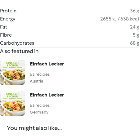
Protein
36 g
Energy
2655 kJ / 638 kcal
Fat
24 g
Fibre
5 g
Carbohydrates
68 g
Also featured in
Einfach Lecker
63 recipes
Austria
Einfach Lecker
63 recipes
Germany
You might also like...