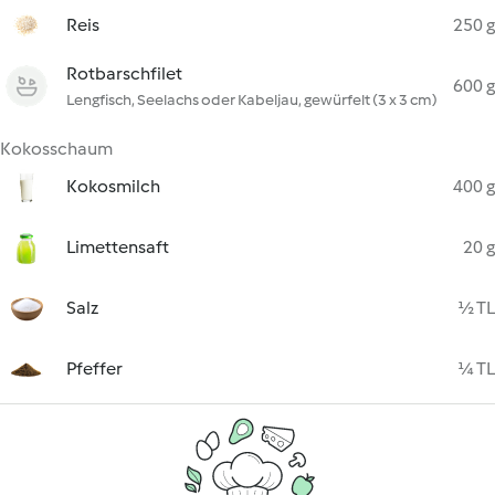
Reis
250 g
Rotbarschfilet
600 g
Lengfisch, Seelachs oder Kabeljau, gewürfelt (3 x 3 cm)
Kokosschaum
Kokosmilch
400 g
Limettensaft
20 g
Salz
½ TL
Pfeffer
¼ TL