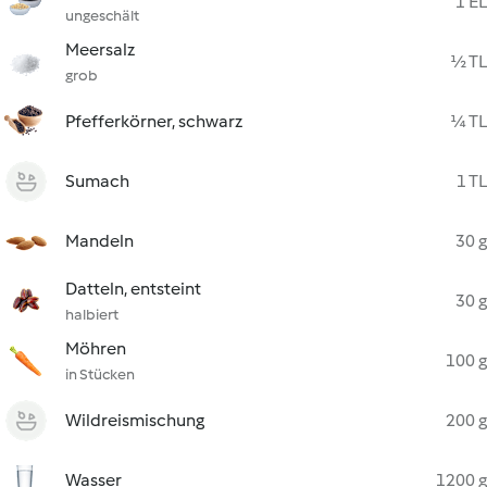
1 EL
ungeschält
Meersalz
½ TL
grob
Pfefferkörner, schwarz
¼ TL
Sumach
1 TL
Mandeln
30 g
Datteln, entsteint
30 g
halbiert
Möhren
100 g
in Stücken
Wildreismischung
200 g
Wasser
1200 g