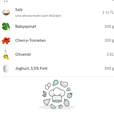
Salz
1 ½ TL
und etwas mehr zum Würzen
Babyspinat
200 g
Cherry-Tomaten
200 g
Olivenöl
3 EL
Joghurt, 3,5% Fett
300 g