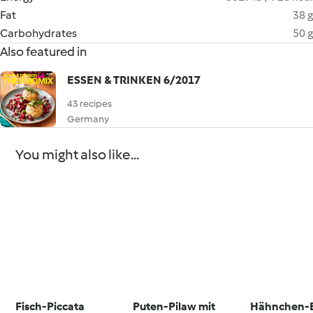
Fat
38 g
Carbohydrates
50 g
Also featured in
ESSEN & TRINKEN 6/2017
43 recipes
Germany
You might also like...
Fisch-Piccata
Puten-Pilaw mit
Hähnchen-E