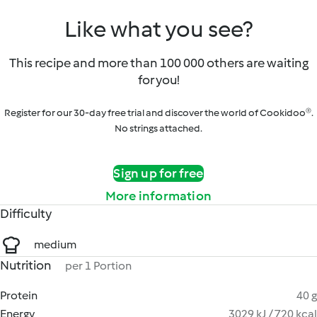
Like what you see?
This recipe and more than 100 000 others are waiting
for you!
Register for our 30-day free trial and discover the world of Cookidoo®.
No strings attached.
Sign up for free
More information
Difficulty
medium
Nutrition
per 1 Portion
Protein
40 g
Energy
3029 kJ / 720 kcal