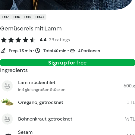
TM7
TM6
TM5
TM31
Gemüsereis mit Lamm
4.4
29 ratings
Prep. 15 min
Total 40 min
4 Portionen
Sign up for free
Ingredients
Lammrückenfilet
600 g
in 4 gleichgroßen Stücken
Oregano, getrocknet
1 TL
Bohnenkraut, getrocknet
½ TL
Sesam