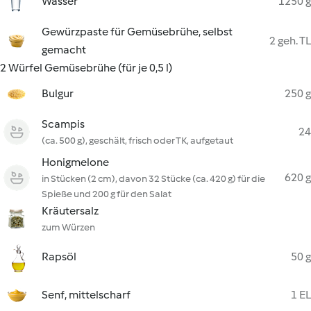
Wasser
1250 g
Gewürzpaste für Gemüsebrühe, selbst
2 geh. TL
gemacht
2 Würfel Gemüsebrühe (für je 0,5 l)
Bulgur
250 g
Scampis
24
(ca. 500 g), geschält, frisch oder TK, aufgetaut
Honigmelone
620 g
in Stücken (2 cm), davon 32 Stücke (ca. 420 g) für die
Spieße und 200 g für den Salat
Kräutersalz
zum Würzen
Rapsöl
50 g
Senf, mittelscharf
1 EL