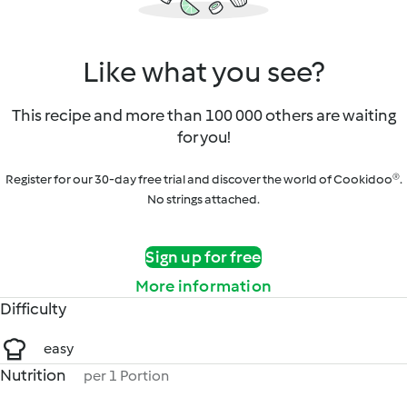
Like what you see?
This recipe and more than 100 000 others are waiting
for you!
Register for our 30-day free trial and discover the world of Cookidoo®.
No strings attached.
Sign up for free
More information
Difficulty
easy
Nutrition
per 1 Portion