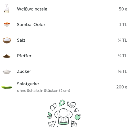
Weißweinessig
50 g
Sambal Oelek
1 TL
Salz
¼ TL
Pfeffer
¼ TL
Zucker
½ TL
Salatgurke
200 g
ohne Schale, in Stücken (2 cm)