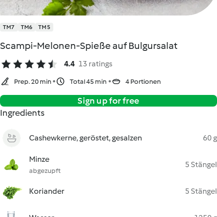
TM7
TM6
TM5
Scampi-Melonen-Spieße auf Bulgursalat
4.4
13 ratings
Prep. 20 min
Total 45 min
4 Portionen
Sign up for free
Ingredients
Cashewkerne, geröstet, gesalzen
60 g
Minze
5 Stängel
abgezupft
Koriander
5 Stängel