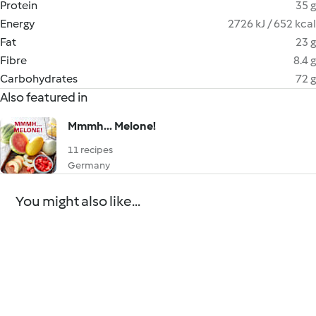
Protein
35 g
Energy
2726 kJ / 652 kcal
Fat
23 g
Fibre
8.4 g
Carbohydrates
72 g
Also featured in
Mmmh... Melone!
11 recipes
Germany
You might also like...