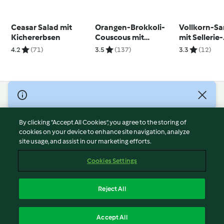
Ceasar Salad mit
Orangen-Brokkoli-
Vollkorn-S
Kichererbsen
Couscous mit
mit Sellerie-
Seelachs
Flusskrebs-
4.2
(71)
3.5
(137)
3.3
(12)
© Copyright 2026
Terms of Service
By clicking “Accept All Cookies”, you agree to the storing of
Privacy Policy
cookies on your device to enhance site navigation, analyze
site usage, and assist in our marketing efforts.
Disclaimer
Imprint
Cookies Settings
Cookies
Report Content
Reject All
Withdraw Contract
English
Accept All