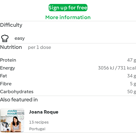
Sign up for free
More information
Difficulty
easy
Nutrition
per 1 dose
Protein
47 g
Energy
3056 kJ / 731 kcal
Fat
34 g
Fibre
5 g
Carbohydrates
50 g
Also featured in
Joana Roque
13 recipes
Portugal