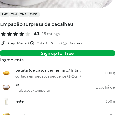
TM7
TM6
TM5
TM31
Empadão surpresa de bacalhau
4.1
15 ratings
Prep. 10 min
Total 1 h 5 min
4 doses
Sign up for free
Ingredients
batata (de casca vermelha p/ fritar)
1000 g
cortada em pedaços pequenos (1-2 cm)
sal
1 c. chá de
mais q.b. p/ temperar
leite
350 g