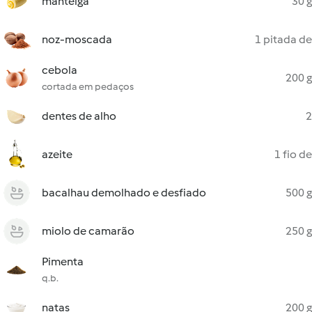
manteiga
30 g
noz-moscada
1 pitada de
cebola
200 g
cortada em pedaços
dentes de alho
2
azeite
1 fio de
bacalhau demolhado e desfiado
500 g
miolo de camarão
250 g
Pimenta
q.b.
natas
200 g