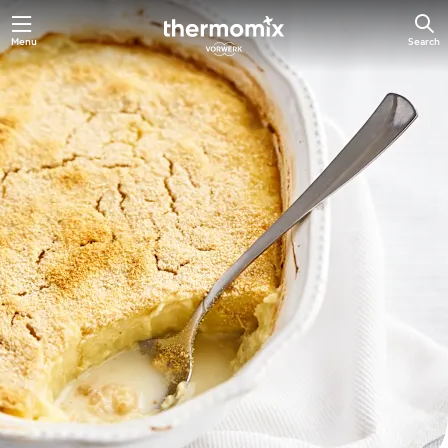
Skip
Menu
Search
to
main
content