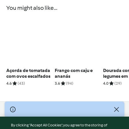
You might also like...
Açorda de tomatada
Frango com caju e
Dourada c
com ovos escalfados
ananás
legumes em
4.6
(43)
3.6
(94)
4.0
(29)
© Copyright 2026
Terms of Service
By clicking “Accept All Cookies”, you agree to the storing of