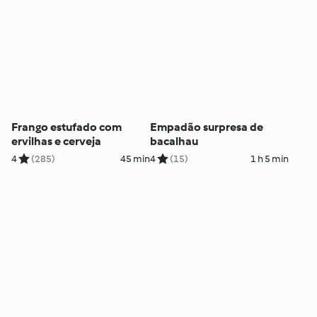
Frango estufado com
Empadão surpresa de
ervilhas e cerveja
bacalhau
4
(285)
45 min
4
(15)
1 h 5 min