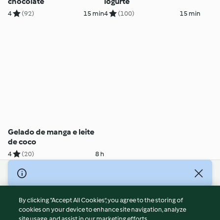
chocolate
iogurte
4
(92)
15 min
4
(100)
15 min
Gelado de manga e leite
de coco
4
(20)
8 h
© Copyright 2026
Terms of Service
By clicking “Accept All Cookies”, you agree to the storing of
Privacy Policy
cookies on your device to enhance site navigation, analyze
site usage, and assist in our marketing efforts.