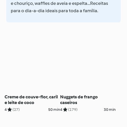
e chouriço, waffles de aveia e espelta…Receitas
para o dia-a-dia ideais para toda a família.
Creme de couve-flor, caril
Nuggets de frango
e leite de coco
caseiros
4
(27)
50 min
4
(179)
30 min