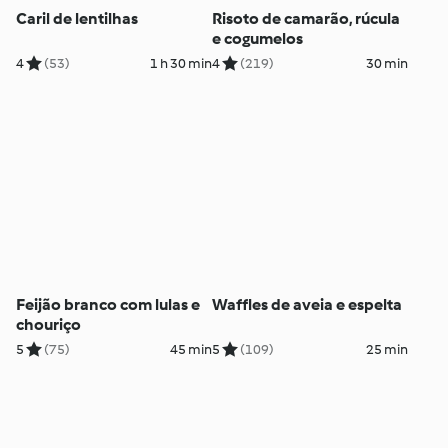
Caril de lentilhas
Risoto de camarão, rúcula
e cogumelos
4
(53)
1 h 30 min
4
(219)
30 min
Feijão branco com lulas e
Waffles de aveia e espelta
chouriço
5
(75)
45 min
5
(109)
25 min