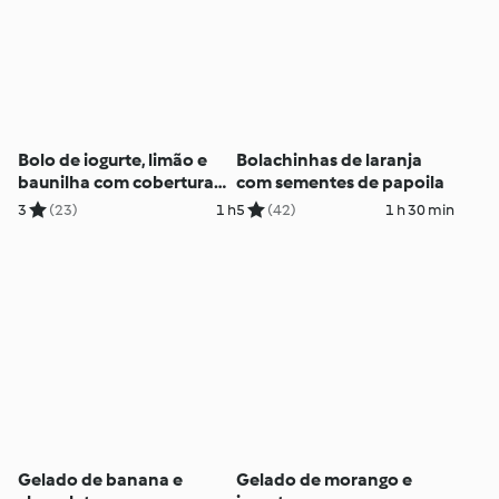
Bolo de iogurte, limão e
Bolachinhas de laranja
baunilha com cobertura
com sementes de papoila
de iogurte
3
(23)
1 h
5
(42)
1 h 30 min
Gelado de banana e
Gelado de morango e