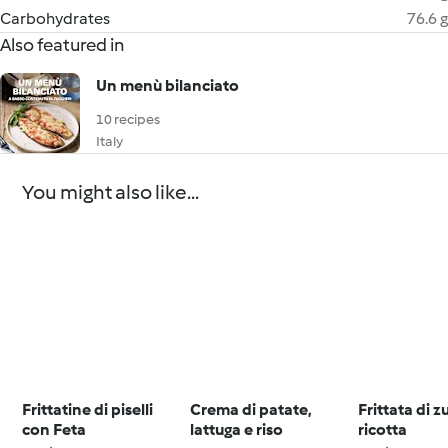
Carbohydrates
76.6 g
Also featured in
Un menù bilanciato
10 recipes
Italy
You might also like...
Frittatine di piselli
Crema di patate,
Frittata di 
con Feta
lattuga e riso
ricotta