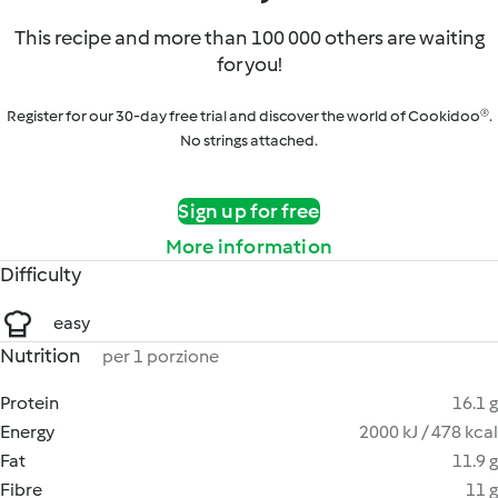
This recipe and more than 100 000 others are waiting
for you!
Register for our 30-day free trial and discover the world of Cookidoo®.
No strings attached.
Sign up for free
More information
Difficulty
easy
Nutrition
per 1 porzione
Protein
16.1 g
Energy
2000 kJ / 478 kcal
Fat
11.9 g
Fibre
11 g