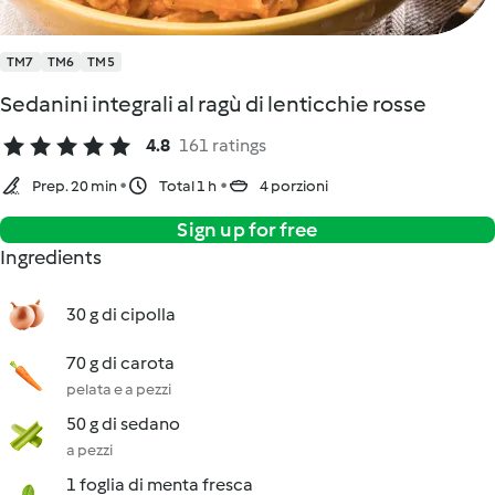
TM7
TM6
TM5
Sedanini integrali al ragù di lenticchie rosse
4.8
161 ratings
Prep. 20 min
Total 1 h
4 porzioni
Sign up for free
Ingredients
30 g di cipolla
70 g di carota
pelata e a pezzi
50 g di sedano
a pezzi
1 foglia di menta fresca