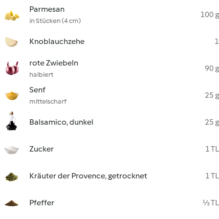
Parmesan
100 g
in Stücken (4 cm)
Knoblauchzehe
1
rote Zwiebeln
90 g
halbiert
Senf
25 g
mittelscharf
Balsamico, dunkel
25 g
Zucker
1 TL
Kräuter der Provence, getrocknet
1 TL
Pfeffer
½ TL