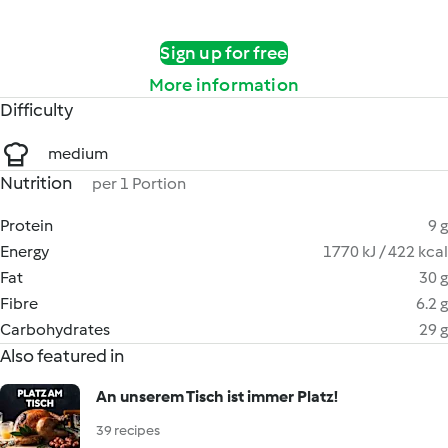
Sign up for free
More information
Difficulty
medium
Nutrition
per 1 Portion
Protein
9 g
Energy
1770 kJ / 422 kcal
Fat
30 g
Fibre
6.2 g
Carbohydrates
29 g
Also featured in
An unserem Tisch ist immer Platz!
39 recipes