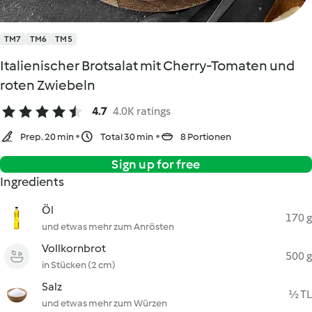
TM7
TM6
TM5
Italienischer Brotsalat mit Cherry-Tomaten und
roten Zwiebeln
4.7
4.0K ratings
Prep. 20 min
Total 30 min
8 Portionen
Sign up for free
Ingredients
Öl
170 g
und etwas mehr zum Anrösten
Vollkornbrot
500 g
in Stücken (2 cm)
Salz
½ TL
und etwas mehr zum Würzen