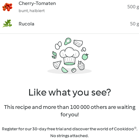
Cherry-Tomaten
500 g
bunt, halbiert
Rucola
50 g
Like what you see?
This recipe and more than 100 000 others are waiting
for you!
Register for our 30-day free trial and discover the world of Cookidoo®.
No strings attached.