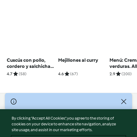
Cuscús con pollo,
Mejillones al curry
Menú: Crem
cordero y salchichas
verduras. A
especiadas
de lentejas 
4.7
(58)
4.6
(67)
2.9
(200)
© Copyright 2026
Terms of Service
By clicking “Accept All Cookies”, you agree to the storing of
Privacy Policy
cookies on your device to enhance site navigation, analyze
site usage, and assist in our marketing efforts.
Disclaimer