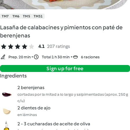
TM7
TM6
TM5
TM31
Lasaña de calabacines y pimientos con paté de
berenjenas
4.1
207 ratings
Prep. 20 min
Total 1 h 30 min
6 raciones
Sign up for free
Ingredients
2 berenjenas
cortadas por la mitad a lo largo y salpimentadas (aprox. 250 g
c/u)
2 dientes de ajo
en láminas
2 - 3 cucharadas de aceite de oliva