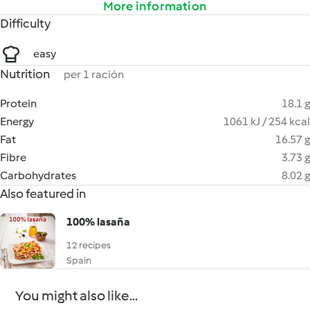
More information
Difficulty
easy
Nutrition
per 1 ración
Protein
18.1 g
Energy
1061 kJ / 254 kcal
Fat
16.57 g
Fibre
3.73 g
Carbohydrates
8.02 g
Also featured in
100% lasaña
12 recipes
Spain
You might also like...