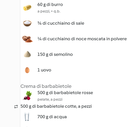
60 g di burro
a pezzi, + q.b.
¾ di cucchiaino di sale
¼ di cucchiaino di noce moscata in polvere
150 g di semolino
1 uovo
Crema di barbabietole
500 g di barbabietole rosse
pelate, a pezzi
500 g di barbabietole cotte, a pezzi
700 g di acqua