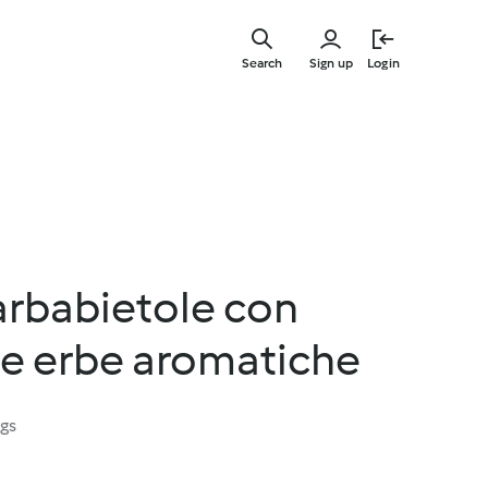
Skip
to
Search
Sign up
Login
main
content
arbabietole con
le erbe aromatiche
ngs