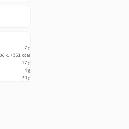
7 g
86 kJ / 331 kcal
17 g
4 g
30 g