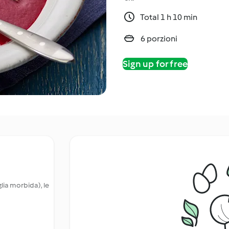
Total 1 h 10 min
6 porzioni
Sign up for free
glia morbida), le