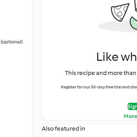
 (optional)
Like wh
This recipe and more than 
Register for our 30-day free trial and d
Sig
More
Also featured in