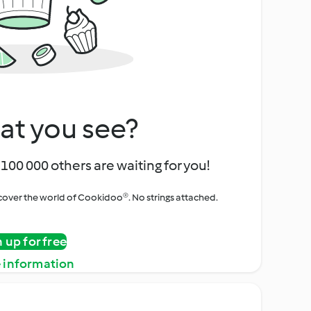
at you see?
100 000 others are waiting for you!
iscover the world of Cookidoo®. No strings attached.
n up for free
 information