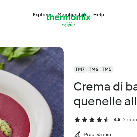
Explore
Membership
Help
TM7
TM6
TM5
Crema di b
quenelle al
4.5
2 rati
Prep. 35 min