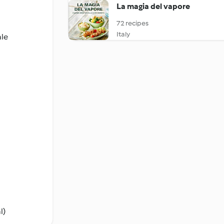
La magia del vapore
72 recipes
Italy
ale
l)