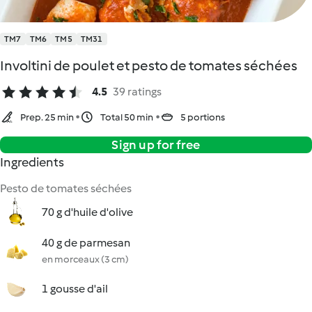
TM7
TM6
TM5
TM31
Involtini de poulet et pesto de tomates séchées
4.5
39 ratings
Prep. 25 min
Total 50 min
5 portions
Sign up for free
Ingredients
Pesto de tomates séchées
70 g d'huile d'olive
40 g de parmesan
en morceaux (3 cm)
1 gousse d'ail