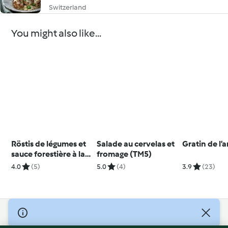
Switzerland
You might also like...
Röstis de légumes et
Salade au cervelas et
Gratin de l’a
sauce forestière à la
fromage (TM5)
crème (TM5)
4.0
(5)
5.0
(4)
3.9
(23)
© Copyright 2026