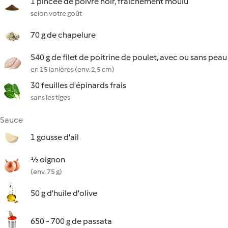
1 pincée de poivre noir, fraîchement moulu
selon votre goût
70 g de chapelure
540 g de filet de poitrine de poulet, avec ou sans peau
en 15 lanières (env. 2,5 cm)
30 feuilles d'épinards frais
sans les tiges
Sauce
1 gousse d'ail
½ oignon
(env. 75 g)
50 g d'huile d'olive
650 - 700 g de passata