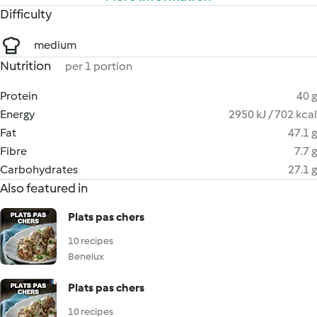
Difficulty
medium
Nutrition
per 1 portion
Protein
40 g
Energy
2950 kJ / 702 kcal
Fat
47.1 g
Fibre
7.7 g
Carbohydrates
27.1 g
Also featured in
Plats pas chers
10 recipes
Benelux
Plats pas chers
10 recipes