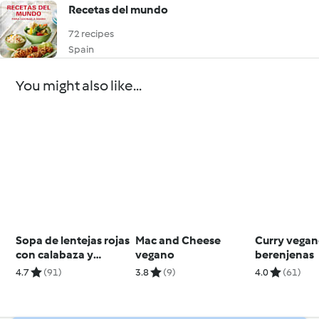
Recetas del mundo
72 recipes
Spain
You might also like...
Sopa de lentejas rojas
Mac and Cheese
Curry vegan
con calabaza y
vegano
berenjenas
romero
4.7
(91)
3.8
(9)
4.0
(61)