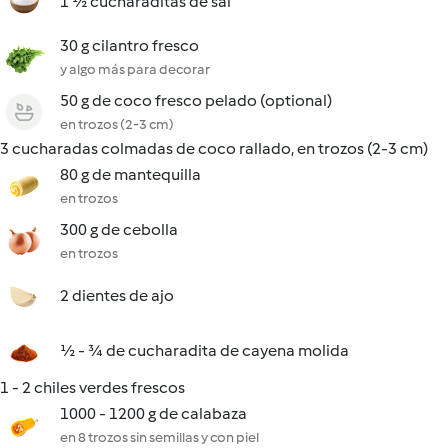
1 ½ cucharaditas de sal
30 g cilantro fresco
y algo más para decorar
50 g de coco fresco pelado (optional)
en trozos (2-3 cm)
3 cucharadas colmadas de coco rallado, en trozos (2-3 cm)
80 g de mantequilla
en trozos
300 g de cebolla
en trozos
2 dientes de ajo
½ - ¾ de cucharadita de cayena molida
1 - 2 chiles verdes frescos
1000 - 1200 g de calabaza
en 8 trozos sin semillas y con piel