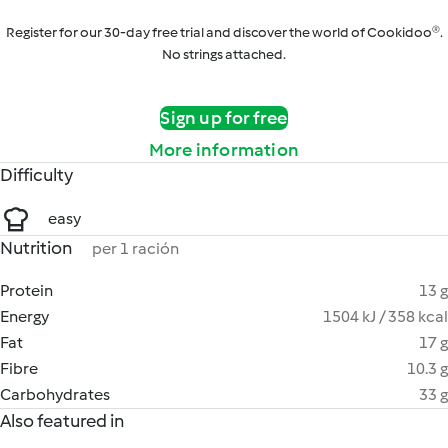
Register for our 30-day free trial and discover the world of Cookidoo®.
No strings attached.
Sign up for free
More information
Difficulty
easy
Nutrition
per 1 ración
Protein
13 g
Energy
1504 kJ / 358 kcal
Fat
17 g
Fibre
10.3 g
Carbohydrates
33 g
Also featured in