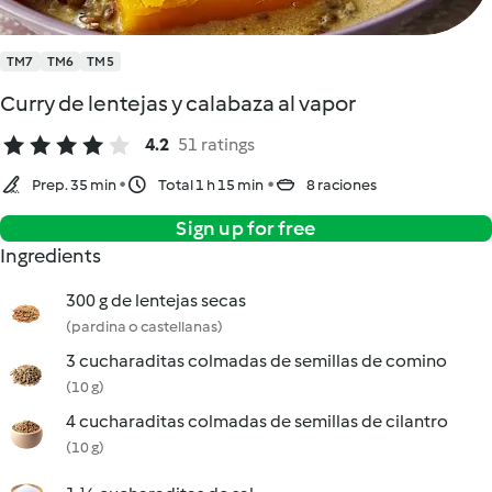
TM7
TM6
TM5
Curry de lentejas y calabaza al vapor
4.2
51 ratings
Prep. 35 min
Total 1 h 15 min
8 raciones
Sign up for free
Ingredients
300 g de lentejas secas
(pardina o castellanas)
3 cucharaditas colmadas de semillas de comino
(10 g)
4 cucharaditas colmadas de semillas de cilantro
(10 g)