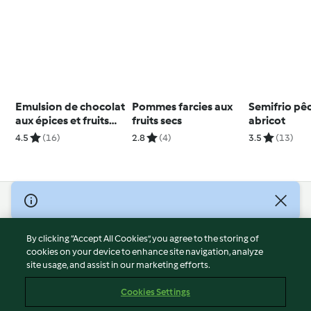
Emulsion de chocolat
Pommes farcies aux
Semifrio pê
aux épices et fruits
fruits secs
abricot
frais
4.5
(16)
2.8
(4)
3.5
(13)
© Copyright 2026
Terms of Service
By clicking “Accept All Cookies”, you agree to the storing of
Privacy Policy
cookies on your device to enhance site navigation, analyze
site usage, and assist in our marketing efforts.
Disclaimer
Imprint
Cookies Settings
Cookies