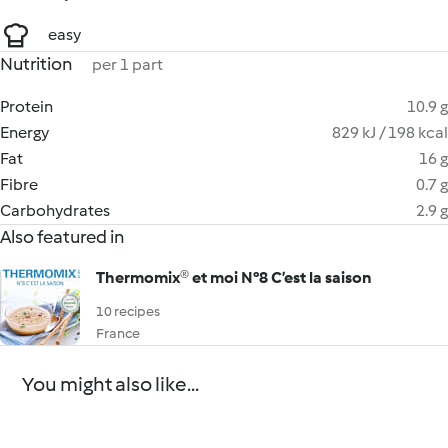
easy
Nutrition
per 1 part
Protein
10.9 g
Energy
829 kJ / 198 kcal
Fat
16 g
Fibre
0.7 g
Carbohydrates
2.9 g
Also featured in
Thermomix® et moi N°8 C’est la saison
10 recipes
France
You might also like...