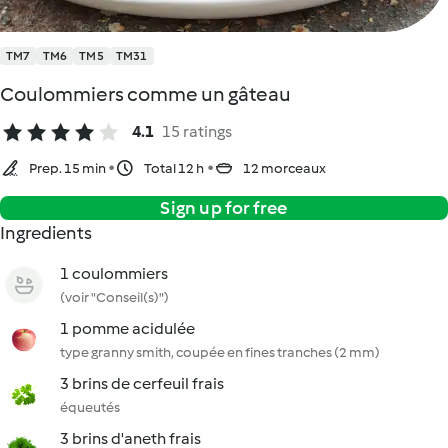
TM7
TM6
TM5
TM31
Coulommiers comme un gâteau
4.1
15 ratings
Prep. 15 min
Total 12 h
12 morceaux
Sign up for free
Ingredients
1 coulommiers
(voir "Conseil(s)")
1 pomme acidulée
type granny smith, coupée en fines tranches (2 mm)
3 brins de cerfeuil frais
équeutés
3 brins d'aneth frais