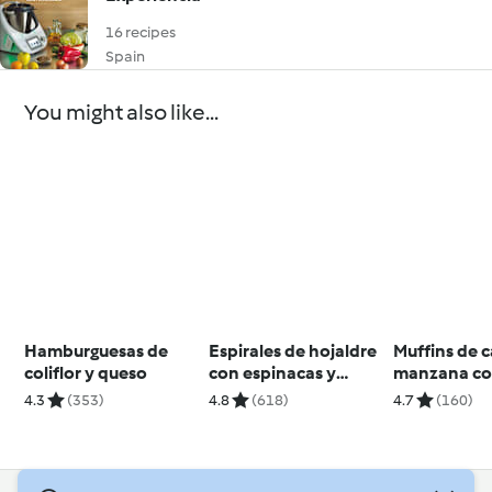
16 recipes
Spain
You might also like...
Hamburguesas de
Espirales de hojaldre
Muffins de 
coliflor y queso
con espinacas y
manzana co
queso feta
de avena
4.3
(353)
4.8
(618)
4.7
(160)