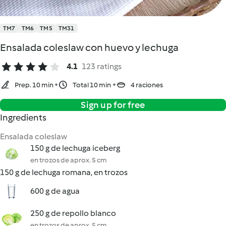
TM7
TM6
TM5
TM31
Ensalada coleslaw con huevo y lechuga
4.1
123 ratings
Prep. 10 min
Total 10 min
4 raciones
Sign up for free
Ingredients
Ensalada coleslaw
150 g de lechuga iceberg
en trozos de aprox. 5 cm
150 g de lechuga romana, en trozos
600 g de agua
250 g de repollo blanco
en trozos de aprox. 5 cm