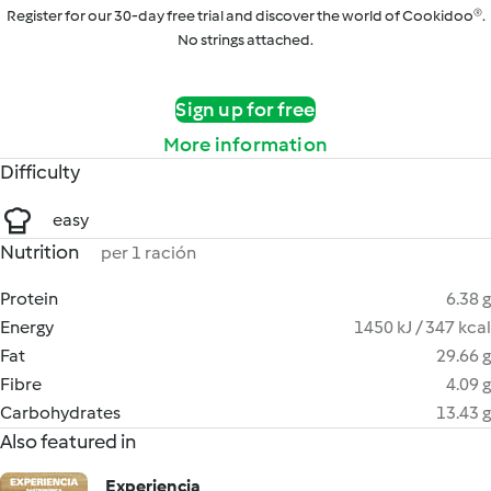
Register for our 30-day free trial and discover the world of Cookidoo®.
No strings attached.
Sign up for free
More information
Difficulty
easy
Nutrition
per 1 ración
Protein
6.38 g
Energy
1450 kJ / 347 kcal
Fat
29.66 g
Fibre
4.09 g
Carbohydrates
13.43 g
Also featured in
Experiencia