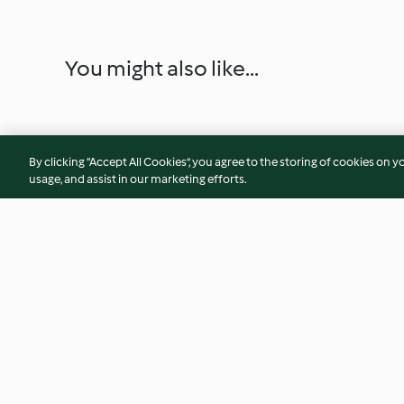
You might also like...
By clicking “Accept All Cookies”, you agree to the storing of cookies on y
usage, and assist in our marketing efforts.
Bärlauch-Zabaglione
Petersilien-Schau
Flusskrebsen
3.7
(70)
4.6
(153)