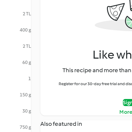
2 TL
400 g
2 TL
Like wh
60 g
This recipe and more than 
1
Register for our 30-day free trial and d
150 g
Sig
30 g
More
Also featured in
750 g