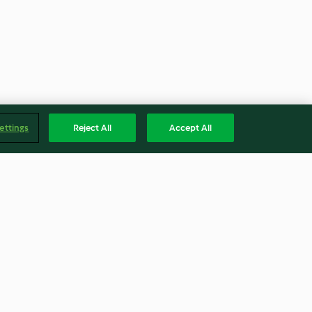
ettings
Reject All
Accept All
el-Suppe mit
Paprikasüppchen mit
ree
Basilikumschaum
4.6
(465)