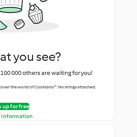
at you see?
100 000 others are waiting for you!
iscover the world of Cookidoo®. No strings attached.
n up for free
 information