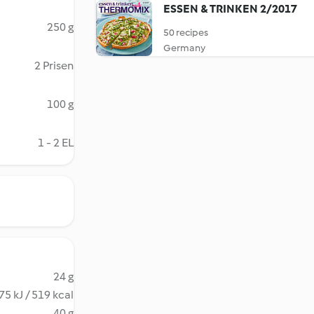
ESSEN & TRINKEN 2/2017
250 g
50 recipes
Germany
2 Prisen
100 g
1 - 2 EL
24 g
75 kJ / 519 kcal
40 g