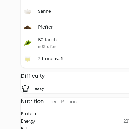
Sahne
Pfeffer
Bärlauch
in Streifen
Zitronensaft
Difficulty
easy
Nutrition
per 1 Portion
Protein
Energy
21
Fat