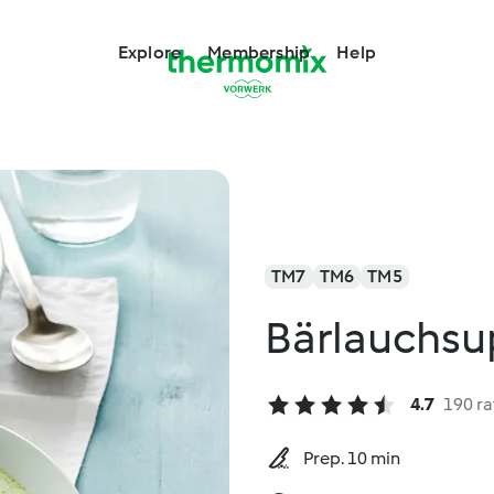
Explore
Membership
Help
TM7
TM6
TM5
Bärlauchsu
4.7
190 ra
Prep. 10 min