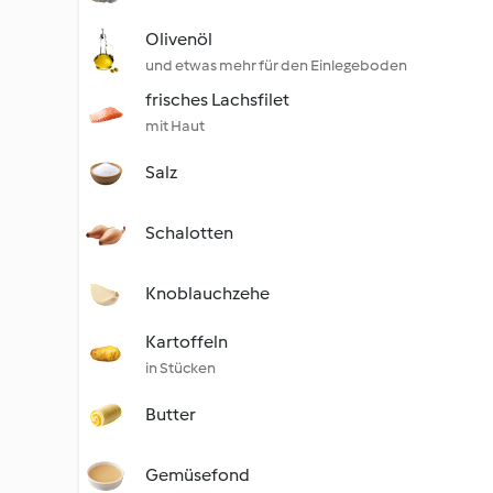
Olivenöl
und etwas mehr für den Einlegeboden
frisches Lachsfilet
mit Haut
Salz
Schalotten
Knoblauchzehe
Kartoffeln
in Stücken
Butter
Gemüsefond