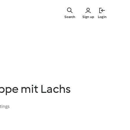
Skip
to
Search
Sign up
Login
main
content
ppe mit Lachs
tings