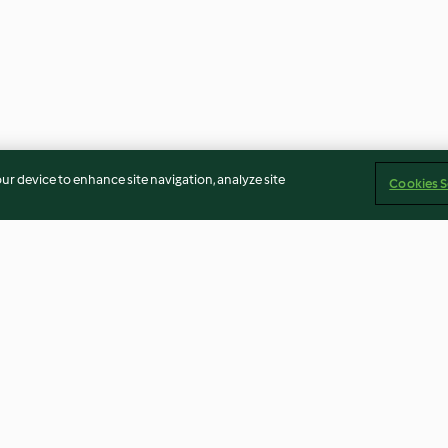
our device to enhance site navigation, analyze site
Cookies S
msuppe mit
Brunnenkresse-Süppchen
Petersilienwurz
Rote-Linsen-Pü
3.7
(40)
4.5
(167)