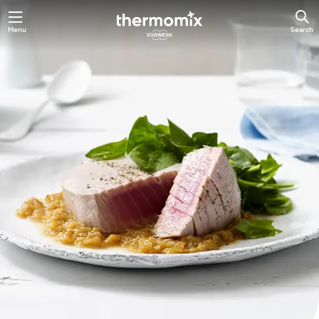
Skip
Menu
Search
to
main
content