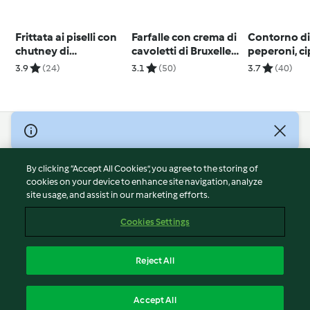
Frittata ai piselli con
Farfalle con crema di
Contorno d
chutney di
cavoletti di Bruxelles
peperoni, ci
pomodoro
e anacardi
mele
3.9
(24)
3.1
(50)
3.7
(40)
© Copyright 2026
Terms of Service
By clicking “Accept All Cookies”, you agree to the storing of
Privacy Policy
cookies on your device to enhance site navigation, analyze
site usage, and assist in our marketing efforts.
Disclaimer
Imprint
Cookies Settings
Cookies
Report Content
Reject All
Withdraw Contract
English
Accept All