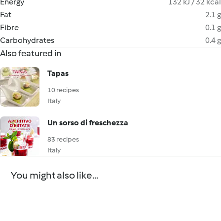
Energy
132 kJ / 32 kcal
Fat
2.1 g
Fibre
0.1 g
Carbohydrates
0.4 g
Also featured in
Tapas
10 recipes
Italy
Un sorso di freschezza
83 recipes
Italy
You might also like...