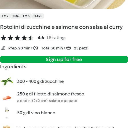
TM7
TM6
TM5
TM31
Rotolini di zucchine e salmone con salsa al curry
4.6
18 ratings
Prep. 20 min
Total 30 min
25 pezzi
Sign up for free
Ingredients
300 - 400 g di zucchine
250 g di filetto di salmone fresco
a dadini (2x2 cm), salato e pepato
50 g di vino bianco