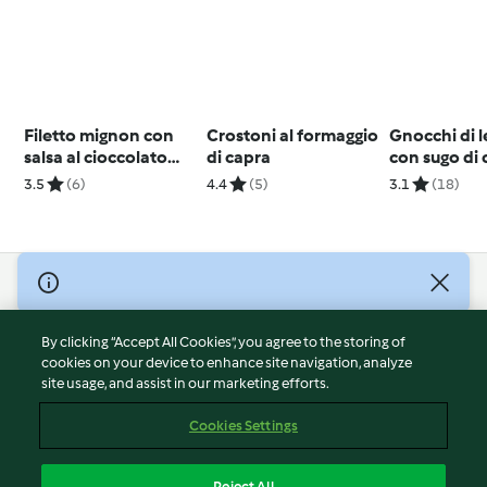
Filetto mignon con
Crostoni al formaggio
Gnocchi di l
salsa al cioccolato
di capra
con sugo di
speziata
3.5
(6)
4.4
(5)
3.1
(18)
© Copyright 2026
Terms of Service
By clicking “Accept All Cookies”, you agree to the storing of
Privacy Policy
cookies on your device to enhance site navigation, analyze
site usage, and assist in our marketing efforts.
Disclaimer
Imprint
Cookies Settings
Cookies
Report Content
Reject All