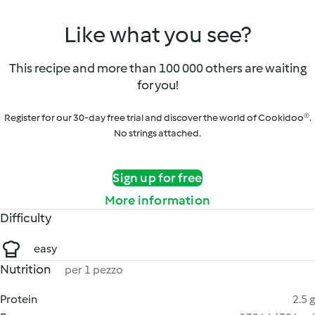
Like what you see?
This recipe and more than 100 000 others are waiting
for you!
Register for our 30-day free trial and discover the world of Cookidoo®.
No strings attached.
Sign up for free
More information
Difficulty
easy
Nutrition
per 1 pezzo
Protein
2.5 g