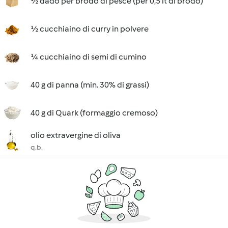
½ dado per brodo di pesce (per 0,5 lt di brodo)
½ cucchiaino di curry in polvere
¼ cucchiaino di semi di cumino
40 g di panna (min. 30% di grassi)
40 g di Quark (formaggio cremoso)
olio extravergine di oliva
q.b.