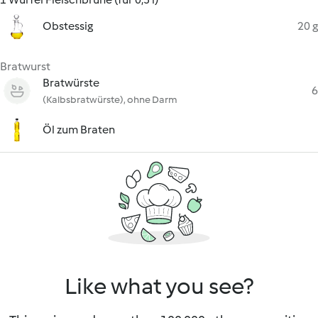
Obstessig
20 g
Bratwurst
Bratwürste
6
(Kalbsbratwürste), ohne Darm
Öl zum Braten
Like what you see?