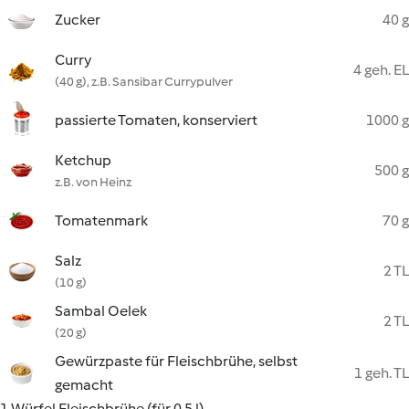
Zucker
40 g
Curry
4 geh. EL
(40 g), z.B. Sansibar Currypulver
passierte Tomaten, konserviert
1000 g
Ketchup
500 g
z.B. von Heinz
Tomatenmark
70 g
Salz
2 TL
(10 g)
Sambal Oelek
2 TL
(20 g)
Gewürzpaste für Fleischbrühe, selbst
1 geh. TL
gemacht
1 Würfel Fleischbrühe (für 0,5 l)