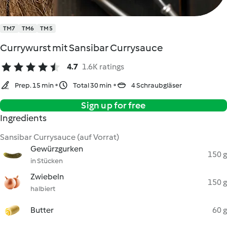
TM7
TM6
TM5
Currywurst mit Sansibar Currysauce
4.7
1.6K ratings
Prep. 15 min
Total 30 min
4 Schraubgläser
Sign up for free
Ingredients
Sansibar Currysauce (auf Vorrat)
Gewürzgurken
150 g
in Stücken
Zwiebeln
150 g
halbiert
Butter
60 g