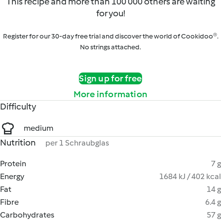
This recipe and more than 100 000 others are waiting
for you!
Register for our 30-day free trial and discover the world of Cookidoo®.
No strings attached.
Sign up for free
More information
Difficulty
medium
Nutrition
per 1 Schraubglas
Protein
7 g
Energy
1684 kJ / 402 kcal
Fat
14 g
Fibre
6.4 g
Carbohydrates
57 g