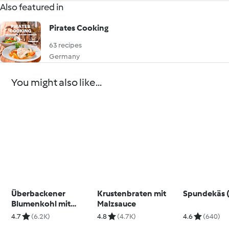
Also featured in
Pirates Cooking
63 recipes
Germany
You might also like...
Überbackener
Krustenbraten mit
Spundekäs 
Blumenkohl mit
Malzsauce
Ofenkartoffeln und
4.7
(6.2K)
4.8
(4.7K)
4.6
(640)
Senfsauce