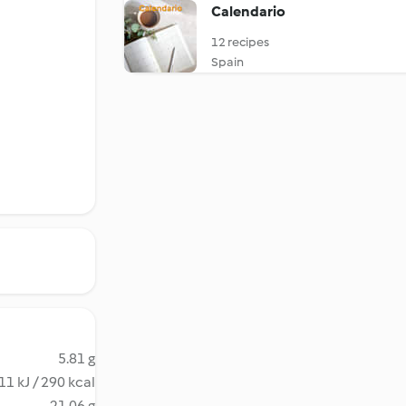
Calendario
12 recipes
Spain
5.81 g
11 kJ / 290 kcal
21.06 g