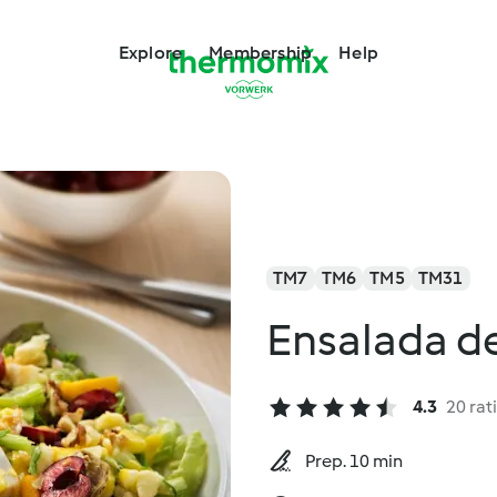
Explore
Membership
Help
TM7
TM6
TM5
TM31
Ensalada d
4.3
20 rat
Prep. 10 min