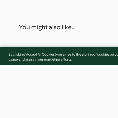
You might also like...
By clicking “Accept All Cookies”, you agree to the storing of cookies on y
usage, and assist in our marketing efforts.
Tosta de pesto de espárragos y
Crema suave de ce
pistachos con ceviche de
sabayón de limón 
gambas
4.1
(17)
3.9
(26)