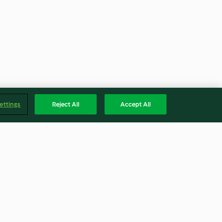
ettings
Reject All
Accept All
de naranja y
Crema de escarola con queso
feta
4.5
(40)