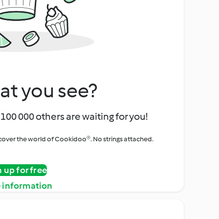
at you see?
100 000 others are waiting for you!
iscover the world of Cookidoo®. No strings attached.
n up for free
 information