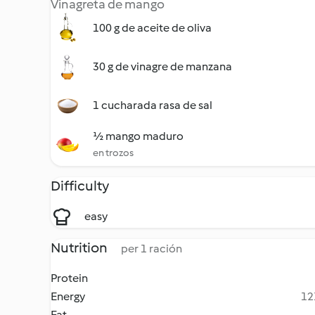
Vinagreta de mango
100 g de aceite de oliva
30 g de vinagre de manzana
1 cucharada rasa de sal
½ mango maduro
en trozos
Difficulty
easy
Nutrition
per 1 ración
Protein
Energy
12
Fat