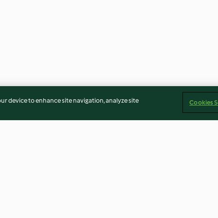
our device to enhance site navigation, analyze site
Cookies S
bolla con
Ensalada Waldorf con pasta
Smoothie bowl 
para dos
chocolate
3.3
(49)
3.7
(9)