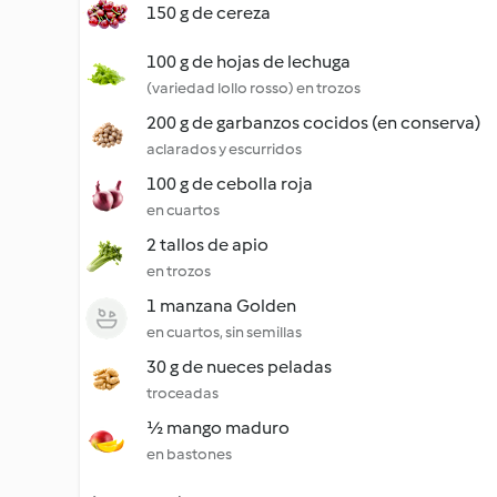
150 g de cereza
100 g de hojas de lechuga
(variedad lollo rosso) en trozos
200 g de garbanzos cocidos (en conserva)
aclarados y escurridos
100 g de cebolla roja
en cuartos
2 tallos de apio
en trozos
1 manzana Golden
en cuartos, sin semillas
30 g de nueces peladas
troceadas
½ mango maduro
en bastones