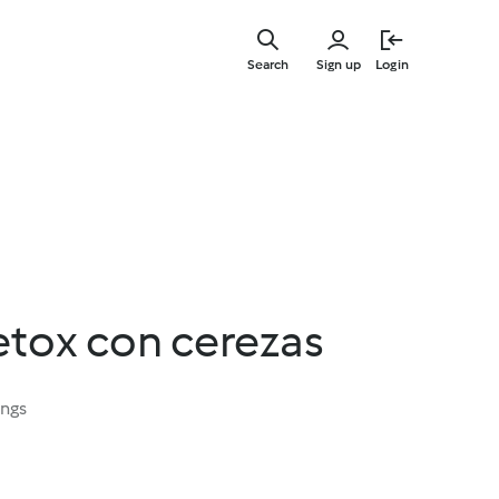
Skip
to
Search
Sign up
Login
main
content
etox con cerezas
ings