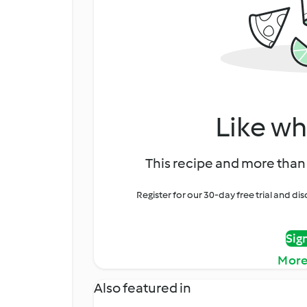
Like wh
This recipe and more than 
Register for our 30-day free trial and d
Sig
More
Also featured in