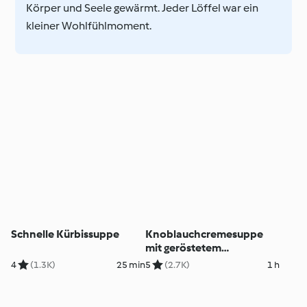
Körper und Seele gewärmt. Jeder Löffel war ein
kleiner Wohlfühlmoment.
Schnelle Kürbissuppe
Knoblauchcremesuppe
mit geröstetem
Bauernbrot
4
(1.3K)
25 min
5
(2.7K)
1 h