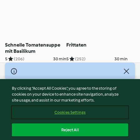
Schnelle Tomatensuppe
Frittaten
mit Basilikum
5
(206)
30 min
5
(252)
30 min
© Copyright 2026
Terms of Service
By clicking “Accept All Cookies”, you agree to the storing of
Privacy Policy
cookies on your device to enhance site navigation, analyze
site usage, and assist in our marketing efforts.
Disclaimer
Imprint
Cookies Settings
Cookies
Report Content
Reject All
Withdraw Contract