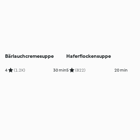
Bärlauchcremesuppe
Haferflockensuppe
4
(1.2K)
30 min
5
(822)
20 min