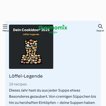
Skip
Menu
Search
to
main
content
Löffel-Legende
10 recipes
Dieses Jahr hast du aus jeder Suppe etwas
Besonderes gezaubert. Von cremigen Süppchen bis
hin zu herzhaften Eintöpfen – deine Suppen haben