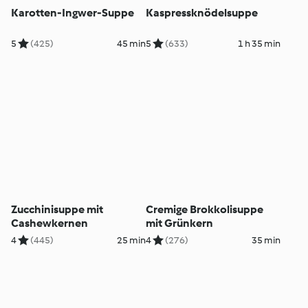
Karotten-Ingwer-Suppe
Kaspressknödelsuppe
5
(425)
45 min
5
(633)
1 h 35 min
Zucchinisuppe mit
Cremige Brokkolisuppe
Cashewkernen
mit Grünkern
4
(445)
25 min
4
(276)
35 min