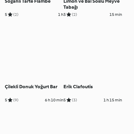
Soğanlı Tarte Flambe
Limon ve Bal Soslu Meyve
Tabağı
5
(2)
1 h
3
(2)
15 min
Çilekli Donuk Yoğurt Bar
Erik Clafoutis
5
(9)
6 h 10 min
5
(3)
1 h 15 min