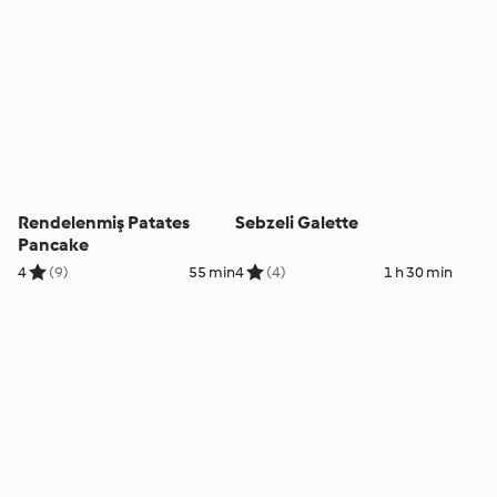
Rendelenmiş Patates
Sebzeli Galette
Pancake
4
(9)
55 min
4
(4)
1 h 30 min