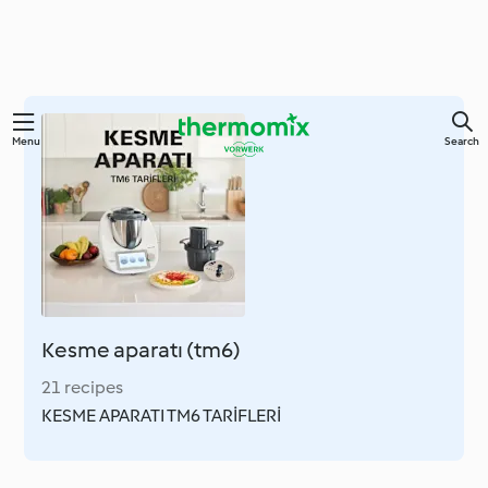
Skip
Menu
Search
to
main
content
Kesme aparatı (tm6)
21 recipes
KESME APARATI TM6 TARİFLERİ