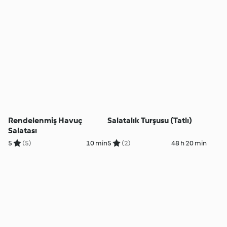
Rendelenmiş Havuç
Salatalık Turşusu (Tatlı)
Salatası
5
(5)
10 min
5
(2)
48 h 20 min