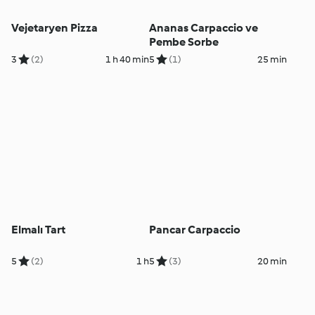
Vejetaryen Pizza
Ananas Carpaccio ve
Pembe Sorbe
3
(2)
1 h 40 min
5
(1)
25 min
Elmalı Tart
Pancar Carpaccio
5
(2)
1 h
5
(3)
20 min