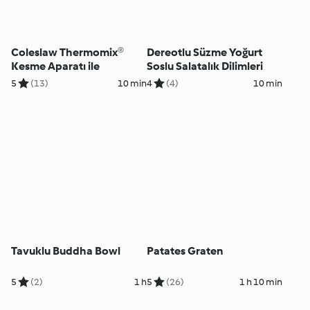
Coleslaw Thermomix®
Dereotlu Süzme Yoğurt
Kesme Aparatı ile
Soslu Salatalık Dilimleri
5
(13)
10 min
4
(4)
10 min
Tavuklu Buddha Bowl
Patates Graten
5
(2)
1 h
5
(26)
1 h 10 min