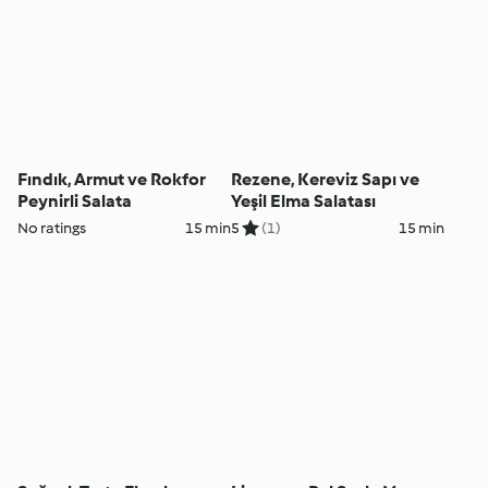
Fındık, Armut ve Rokfor
Rezene, Kereviz Sapı ve
Peynirli Salata
Yeşil Elma Salatası
No ratings
15 min
5
(1)
15 min