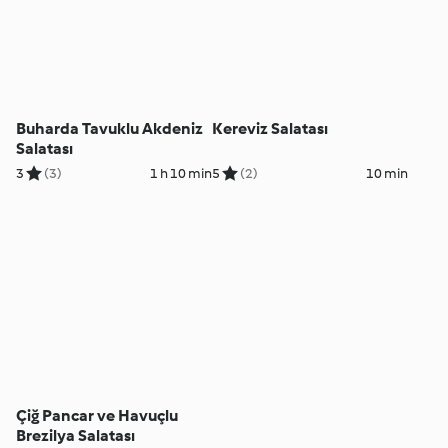
Buharda Tavuklu Akdeniz
Kereviz Salatası
Salatası
3
(3)
1 h 10 min
5
(2)
10 min
Çiğ Pancar ve Havuçlu
Brezilya Salatası