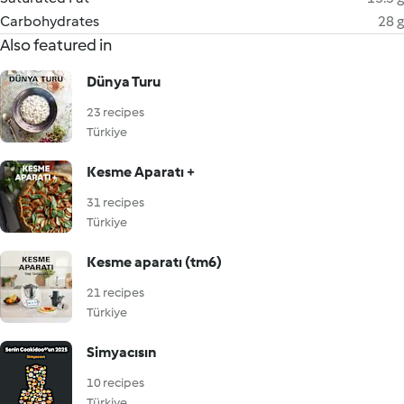
Carbohydrates
28 g
Also featured in
Dünya Turu
23 recipes
Türkiye
Kesme Aparatı +
31 recipes
Türkiye
Kesme aparatı (tm6)
21 recipes
Türkiye
Simyacısın
10 recipes
Türkiye