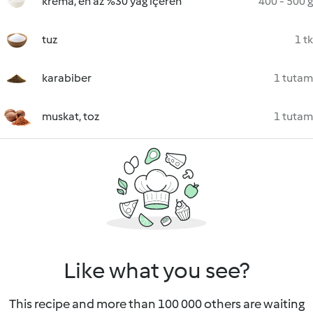
krema, en az %30 yağ içeren
400 - 500 g
tuz
1 tk
karabiber
1 tutam
muskat, toz
1 tutam
Like what you see?
This recipe and more than 100 000 others are waiting