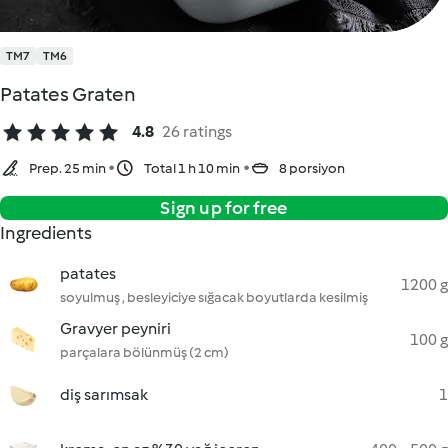
TM7
TM6
Patates Graten
4.8
26 ratings
Prep. 25 min
Total 1 h 10 min
8 porsiyon
Sign up for free
Ingredients
patates
1200 g
soyulmuş , besleyiciye sığacak boyutlarda kesilmiş
Gravyer peyniri
100 g
parçalara bölünmüş (2 cm)
diş sarımsak
1