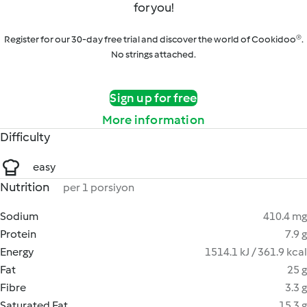
for you!
Register for our 30-day free trial and discover the world of Cookidoo®.
No strings attached.
Sign up for free
More information
Difficulty
easy
Nutrition
per 1 porsiyon
Sodium
410.4 mg
Protein
7.9 g
Energy
1514.1 kJ / 361.9 kcal
Fat
25 g
Fibre
3.3 g
Saturated Fat
15.3 g