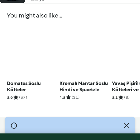
You might also like...
Domates Soslu
Kremalı Mantar Soslu
Yavaş Pişiri
Köfteler
Hindi ve Spaetzle
Köfteleri ve
3.6
(37)
4.3
(21)
3.1
(8)
© Copyright 2026