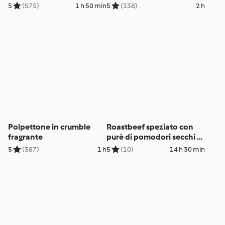
5
(575)
1 h 50 min
5
(338)
2 h
Polpettone in crumble
Roastbeef speziato con
fragrante
purè di pomodori secchi e
salsa al vino rosso
5
(387)
1 h
5
(10)
14 h 30 min