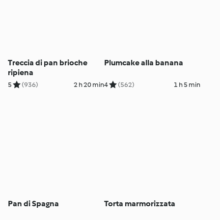
Treccia di pan brioche
Plumcake alla banana
ripiena
5
(936)
2 h 20 min
4
(562)
1 h 5 min
Pan di Spagna
Torta marmorizzata