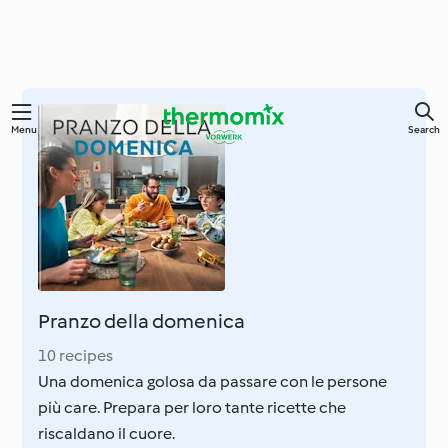
Skip
Menu
Search
to
main
content
Pranzo della domenica
10 recipes
Una domenica golosa da passare con le persone
più care. Prepara per loro tante ricette che
riscaldano il cuore.