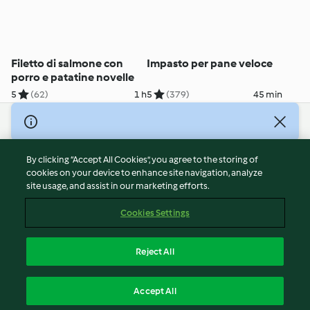
Filetto di salmone con
Impasto per pane veloce
porro e patatine novelle
5
(62)
1 h
5
(379)
45 min
© Copyright 2026
Terms of Service
By clicking “Accept All Cookies”, you agree to the storing of
Privacy Policy
cookies on your device to enhance site navigation, analyze
site usage, and assist in our marketing efforts.
Disclaimer
Imprint
Cookies Settings
Cookies
Report Content
Reject All
Withdraw Contract
English
Accept All