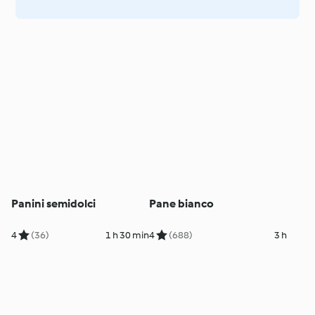
Panini semidolci
Pane bianco
4
(36)
1 h 30 min
4
(688)
3 h