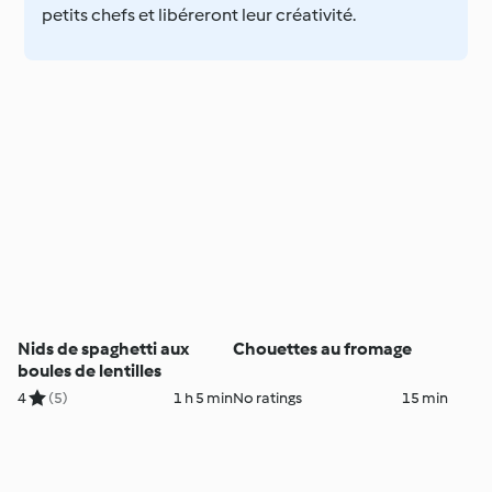
petits chefs et libéreront leur créativité.
Nids de spaghetti aux
Chouettes au fromage
boules de lentilles
4
(5)
1 h 5 min
No ratings
15 min