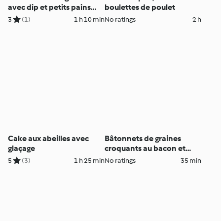
avec dip et petits pains
boulettes de poulet
complets
3
(1)
1 h 10 min
No ratings
2 h
Cake aux abeilles avec
Bâtonnets de graines
glaçage
croquants au bacon et
fromage
5
(3)
1 h 25 min
No ratings
35 min