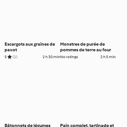
Escargots aux graines de
Monstres de purée de
pavot
pommes de terre au four
5
(1)
2 h 30 min
No ratings
2 h 5 min
Bâtonnets de légumes
Pain complet, tartinade et