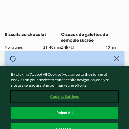
Biscuits au chocolat
Oiseaux de galettes de
semoule sucrée
No ratings
1 h 40 min
1
(1)
40 min
© Copyright 2026
Terms of Service
By clicking “Accept All Cookies”, you agree to the storing of
Privacy Policy
cookies on your device to enhance site navigation, analyze
site usage, and assist in our marketing efforts.
Disclaimer
Imprint
Cookies Settings
Cookies
Report Content
Reject All
Withdraw Contract
English