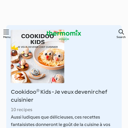
Skip
Menu
Search
to
main
content
Cookidoo® Kids - Je veux devenir chef
cuisinier
10 recipes
Aussi ludiques que délicieuses, ces recettes
fantaisistes donneront le goût de la cuisine à vos