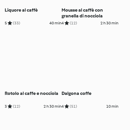
Liquore al caffè
Mousse al caffè con
granella di nocciola
5
(33)
40 min
4
(12)
2 h 30 min
Rotolo al caffe e nocciola
Dalgona coffe
3
(12)
2 h 30 min
4
(51)
10 min