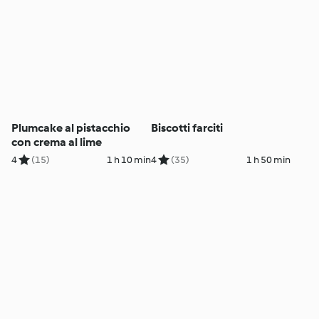
Plumcake al pistacchio
Biscotti farciti
con crema al lime
4
(15)
1 h 10 min
4
(35)
1 h 50 min