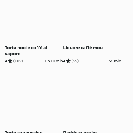
Torta noci e caffé al
Liquore caffè mou
vapore
4
(109)
1 h 10 min
4
(59)
55 min
Torta cappuccino
Daddy cupcake