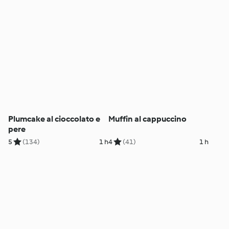
Plumcake al cioccolato e
Muffin al cappuccino
pere
5
(134)
1 h
4
(41)
1 h