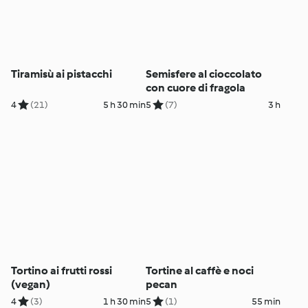
Tiramisù ai pistacchi
Semisfere al cioccolato
con cuore di fragola
4
(21)
5 h 30 min
5
(7)
3 h
Tortino ai frutti rossi
Tortine al caffè e noci
(vegan)
pecan
4
(3)
1 h 30 min
5
(1)
55 min