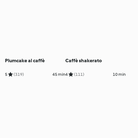
Plumcake al caffè
Caffè shakerato
5
(319)
45 min
4
(111)
10 min