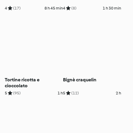
4
(17)
8 h 45 min
4
(8)
1 h 30 min
Tortine ricotta e
Bignè craquelin
cioccolato
5
(95)
1 h
5
(12)
2 h