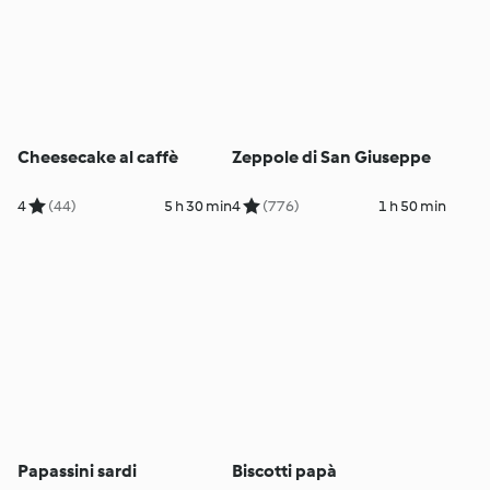
Cheesecake al caffè
Zeppole di San Giuseppe
4
(44)
5 h 30 min
4
(776)
1 h 50 min
Papassini sardi
Biscotti papà