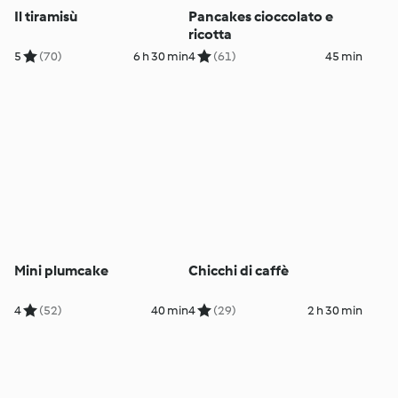
Il tiramisù
Pancakes cioccolato e
ricotta
5
(70)
6 h 30 min
4
(61)
45 min
Mini plumcake
Chicchi di caffè
4
(52)
40 min
4
(29)
2 h 30 min