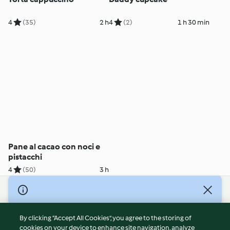
4
(35)
2 h
4
(2)
1 h 30 min
Pane al cacao con noci e
pistacchi
4
(50)
3 h
© Copyright 2026
Terms of Service
By clicking “Accept All Cookies”, you agree to the storing of
Privacy Policy
cookies on your device to enhance site navigation, analyze