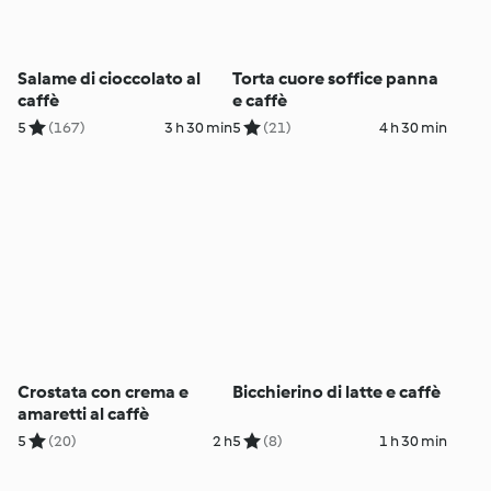
Salame di cioccolato al
Torta cuore soffice panna
caffè
e caffè
5
(167)
3 h 30 min
5
(21)
4 h 30 min
Crostata con crema e
Bicchierino di latte e caffè
amaretti al caffè
5
(20)
2 h
5
(8)
1 h 30 min