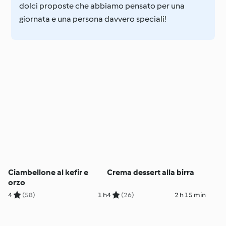
dolci proposte che abbiamo pensato per una
giornata e una persona davvero speciali!
Ciambellone al kefir e
Crema dessert alla birra
orzo
4
(58)
1 h
4
(26)
2 h 15 min