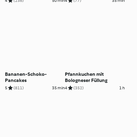
4
(236)
50 min
4
(77)
35 min
Bananen-Schoko-
Pfannkuchen mit
Pancakes
Bologneser Füllung
5
(811)
35 min
4
(352)
1 h