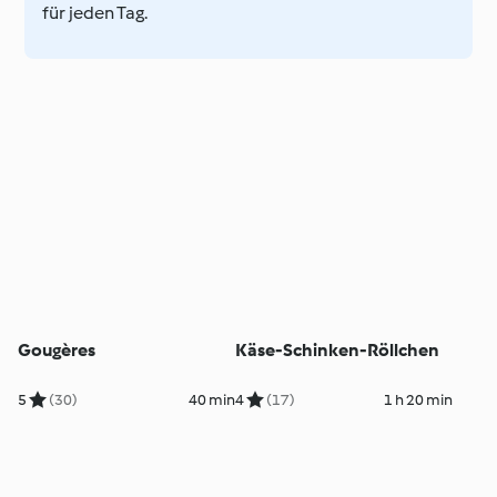
für jeden Tag.
Gougères
Käse-Schinken-Röllchen
5
(30)
40 min
4
(17)
1 h 20 min