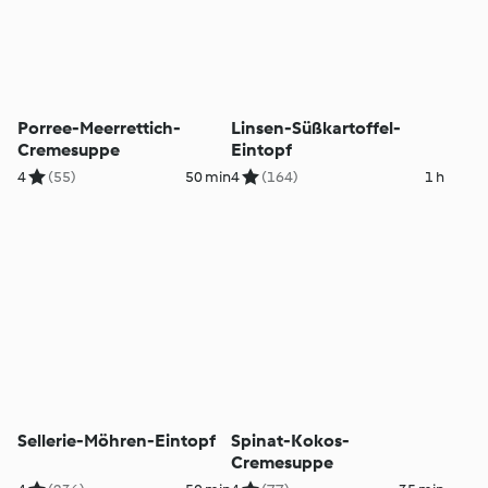
Porree-Meerrettich-
Linsen-Süßkartoffel-
Cremesuppe
Eintopf
4
(55)
50 min
4
(164)
1 h
Sellerie-Möhren-Eintopf
Spinat-Kokos-
Cremesuppe