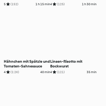
5
(152)
1 h 15 min
4
(125)
1 h 30 min
Hähnchen mit Spätzle und
Linsen-Risotto mit
Tomaten-Sahnesauce
Bockwurst
4
(2.2K)
40 min
4
(121)
35 min