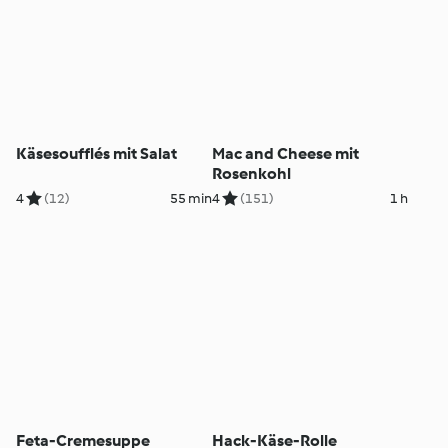
Käsesoufflés mit Salat
Mac and Cheese mit
Rosenkohl
4
(12)
55 min
4
(151)
1 h
Feta-Cremesuppe
Hack-Käse-Rolle