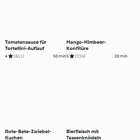
Tomatensauce für
Mango-Himbeer-
Tortellini-Auflauf
Konfitüre
4
(811)
50 min
5
(224)
20 min
Rote-Bete-Zwiebel-
Bierfleisch mit
Kuchen
Tassenknödeln