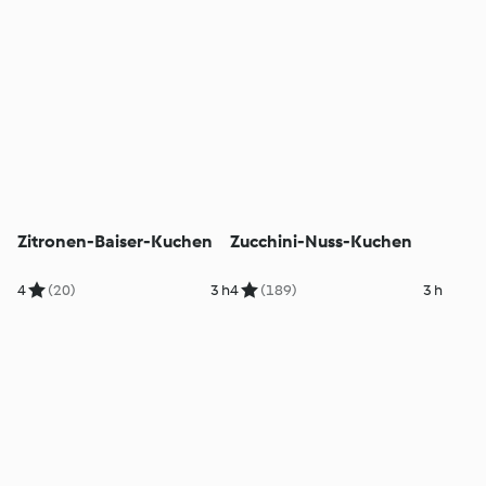
Zitronen-Baiser-Kuchen
Zucchini-Nuss-Kuchen
4
(20)
3 h
4
(189)
3 h