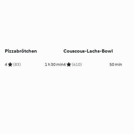
Pizzabrötchen
Couscous-Lachs-Bowl
4
(83)
1 h 30 min
4
(610)
50 min