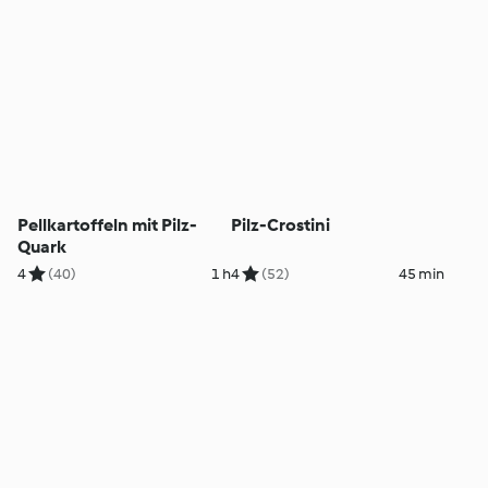
Pellkartoffeln mit Pilz-
Pilz-Crostini
Quark
4
(40)
1 h
4
(52)
45 min