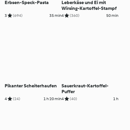
Erbsen-Speck-Pasta
Leberkäse und Ei mit
Wirsing-Kartoffel-Stampf
3
(694)
35 min
4
(360)
50 min
Pikanter Scheiterhaufen
Sauerkraut-Kartoffel-
Puffer
4
(24)
1 h 20 min
4
(40)
1 h