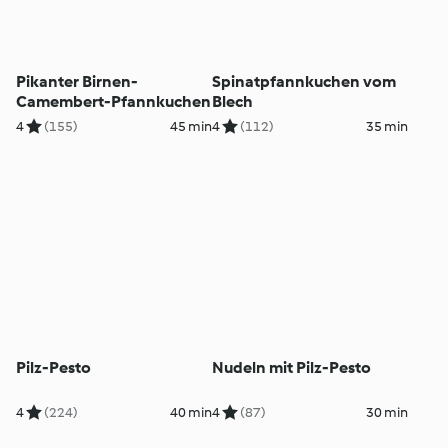
Pikanter Birnen-
Spinatpfannkuchen vom
Camembert-Pfannkuchen
Blech
4
(155)
45 min
4
(112)
35 min
Pilz-Pesto
Nudeln mit Pilz-Pesto
4
(224)
40 min
4
(87)
30 min