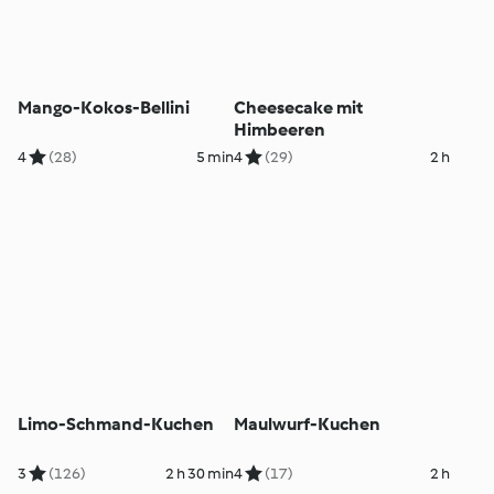
Mango-Kokos-Bellini
Cheesecake mit
Himbeeren
4
(28)
5 min
4
(29)
2 h
Limo-Schmand-Kuchen
Maulwurf-Kuchen
3
(126)
2 h 30 min
4
(17)
2 h