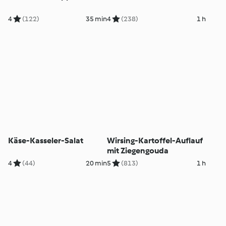
4
(122)
35 min
4
(238)
1 h
Käse-Kasseler-Salat
Wirsing-Kartoffel-Auflauf
mit Ziegengouda
4
(44)
20 min
5
(813)
1 h