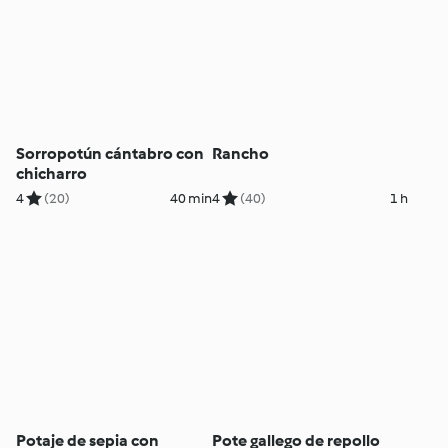
Sorropotún cántabro con
Rancho
chicharro
4
(20)
40 min
4
(40)
1 h
Potaje de sepia con
Pote gallego de repollo