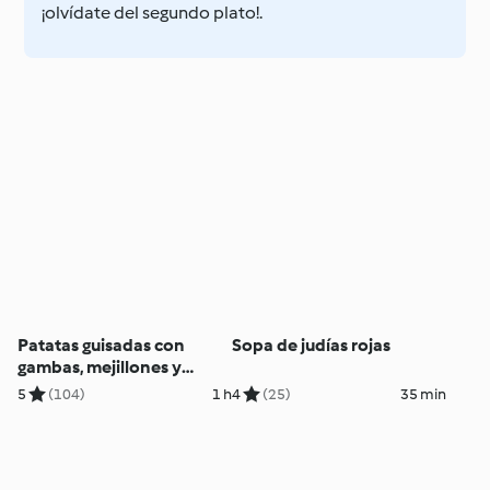
¡olvídate del segundo plato!.
Patatas guisadas con
Sopa de judías rojas
gambas, mejillones y
almejas
5
(104)
1 h
4
(25)
35 min