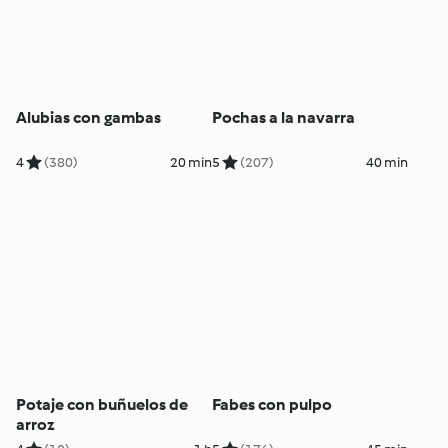
Alubias con gambas
Pochas a la navarra
4
(380)
20 min
5
(207)
40 min
Potaje con buñuelos de
Fabes con pulpo
arroz