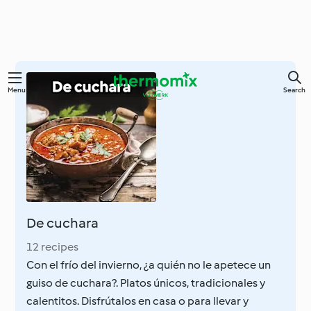
Skip
Menu
Search
to
main
content
De cuchara
12 recipes
Con el frío del invierno, ¿a quién no le apetece un
guiso de cuchara?. Platos únicos, tradicionales y
calentitos. Disfrútalos en casa o para llevar y