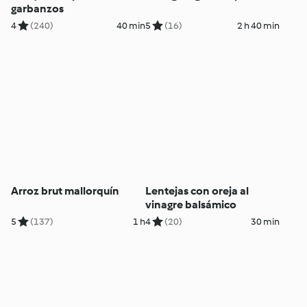
garbanzos
4
(240)
40 min
5
(16)
2 h 40 min
Arroz brut mallorquín
Lentejas con oreja al
vinagre balsámico
5
(137)
1 h
4
(20)
30 min