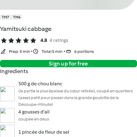
TM7
TM6
Yamitsuki cabbage
4.8
4 ratings
Prep. 5 min
Total 5 min
6 portions
Sign up for free
Ingredients
500 g de chou blanc
(la partie la plus épaisse du cœur retirée), coupé en quartiers
(assez petit pour passer dans la grande goulotte de la
Découpe-Minute)
4 gousses d'ail
coupée en deux
1 pincée de fleur de sel