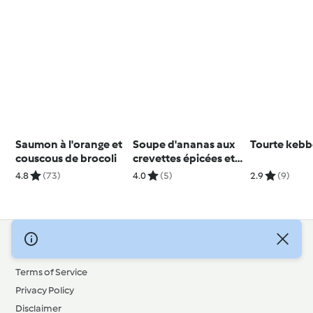
Saumon à l'orange et
Soupe d'ananas aux
Tourte keb
couscous de brocoli
crevettes épicées et
au curry
4.8
(73)
4.0
(5)
2.9
(9)
© Copyright 2026
Terms of Service
Privacy Policy
Disclaimer