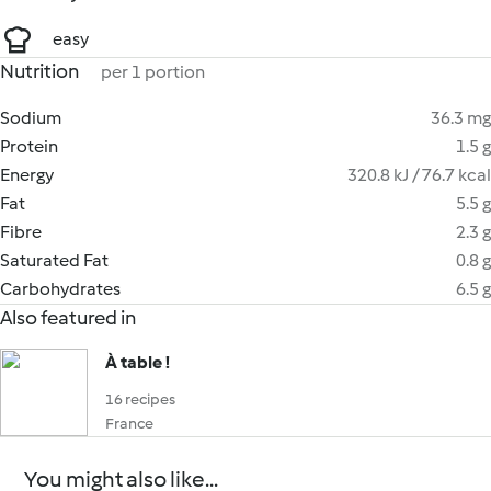
easy
Nutrition
per 1 portion
Sodium
36.3 mg
Protein
1.5 g
Energy
320.8 kJ / 76.7 kcal
Fat
5.5 g
Fibre
2.3 g
Saturated Fat
0.8 g
Carbohydrates
6.5 g
Also featured in
À table !
16 recipes
France
You might also like...