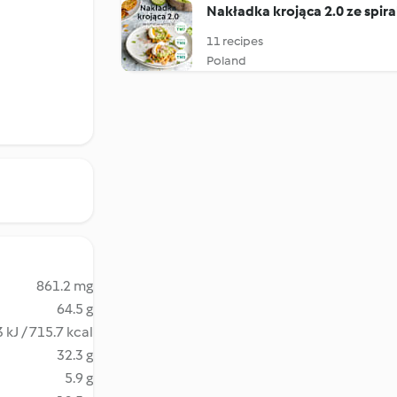
Nakładka krojąca 2.0 ze spira
11 recipes
Poland
861.2 mg
64.5 g
 kJ / 715.7 kcal
32.3 g
5.9 g