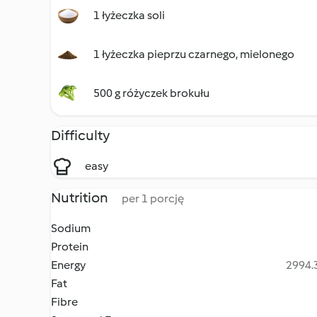
1 łyżeczka soli
1 łyżeczka pieprzu czarnego, mielonego
500 g różyczek brokułu
Difficulty
easy
Nutrition
per 1 porcję
Sodium
Protein
Energy
2994.3
Fat
Fibre