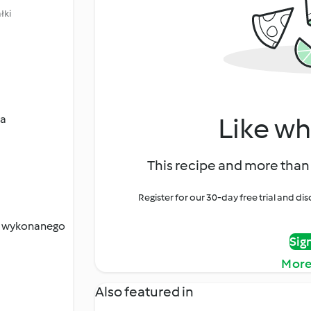
łki
Like wh
ta
This recipe and more than 
Register for our 30-day free trial and d
o, wykonanego
Sig
More
Also featured in