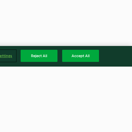
ettings
Reject All
Accept All
eprzowe w
Zupa lasagne
e paprykowym
4.1
(27)