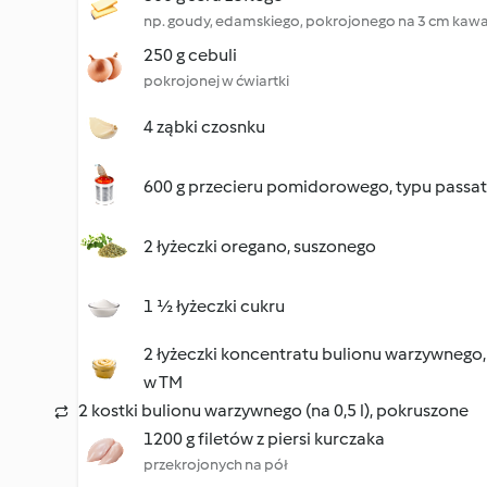
np. goudy, edamskiego, pokrojonego na 3 cm kawa
250 g cebuli
pokrojonej w ćwiartki
4 ząbki czosnku
600 g przecieru pomidorowego, typu passa
2 łyżeczki oregano, suszonego
1 ½ łyżeczki cukru
2 łyżeczki koncentratu bulionu warzywneg
w TM
2 kostki bulionu warzywnego (na 0,5 l), pokruszone
1200 g filetów z piersi kurczaka
przekrojonych na pół