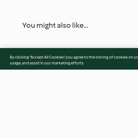
You might also like...
By clicking “Accept All Cookies”, you agree to the storing of cookies on y
usage, and assist in our marketing efforts.
Szaszłyki z kurczaka z ryżem i
Zapiekanka ziemni
sosem jogurtowym
białą kiełbasą
4.5
(51)
4.6
(106)