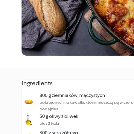
Ingredients
800 g ziemniaków, mączystych
pokrojonych na kawałki, które mieszczą się w szerok
podajnika
30 g oliwy z oliwek
plus 2 łyżki
300 g sera żółtego