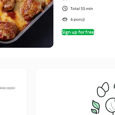
Total 55 min
6 porcji
Sign up for free
iej części