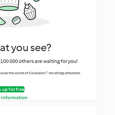
at you see?
100 000 others are waiting for you!
iscover the world of Cookidoo®. No strings attached.
n up for free
 information