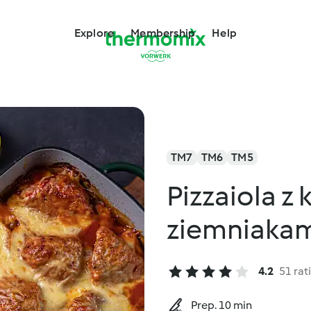
Explore
Membership
Help
TM7
TM6
TM5
Pizzaiola z
ziemniakam
4.2
51 rat
Prep. 10 min