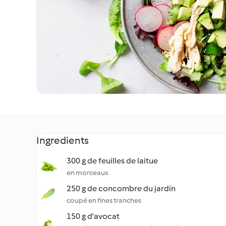
Ingredients
300 g de feuilles de laitue
en morceaux
250 g de concombre du jardin
coupé en fines tranches
150 g d'avocat