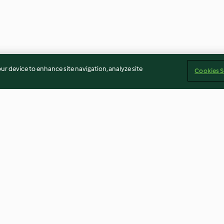
our device to enhance site navigation, analyze site
Cookies S
enne aux
Garniture au saumon et au
Bœuf laab
noix de
coleslaw pour sandwiches
5.0
(3)
4.0
(5)