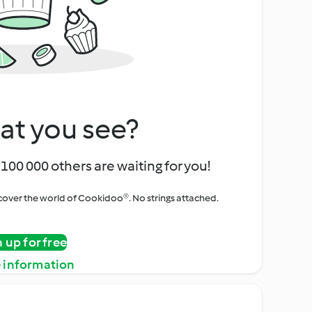
at you see?
100 000 others are waiting for you!
iscover the world of Cookidoo®. No strings attached.
n up for free
 information