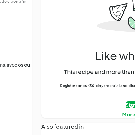
 de citron afin
Like wh
ns, avec os ou
This recipe and more than 
Register for our 30-day free trial and d
Sig
More
Also featured in