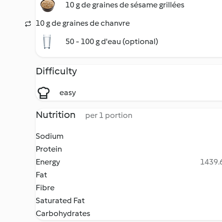
10 g de graines de sésame grillées
10 g de graines de chanvre
50 - 100 g d'eau (optional)
Difficulty
easy
Nutrition
per 1 portion
Sodium
Protein
Energy
1439.6
Fat
Fibre
Saturated Fat
Carbohydrates