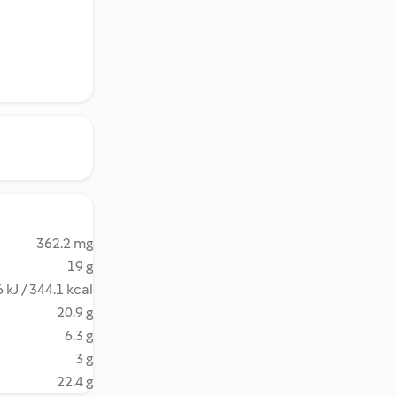
362.2 mg
19 g
 kJ / 344.1 kcal
20.9 g
6.3 g
3 g
22.4 g