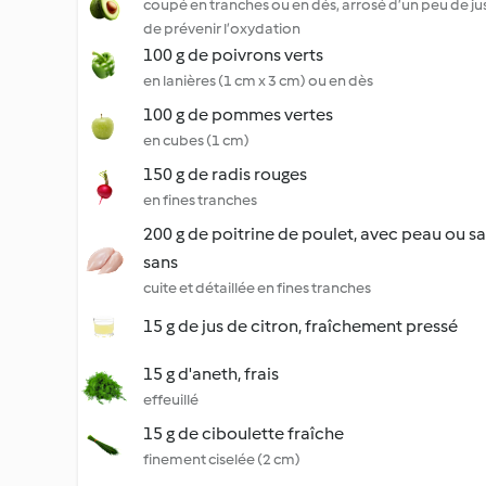
coupé en tranches ou en dés, arrosé d’un peu de jus
de prévenir l’oxydation
100 g de poivrons verts
en lanières (1 cm x 3 cm) ou en dès
100 g de pommes vertes
en cubes (1 cm)
150 g de radis rouges
en fines tranches
200 g de poitrine de poulet, avec peau ou sa
sans
cuite et détaillée en fines tranches
15 g de jus de citron, fraîchement pressé
15 g d'aneth, frais
effeuillé
15 g de ciboulette fraîche
finement ciselée (2 cm)