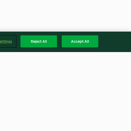
ettings
Reject All
Accept All
Röstis de légumes et sauce
forestière à la crème
4.6
(35)