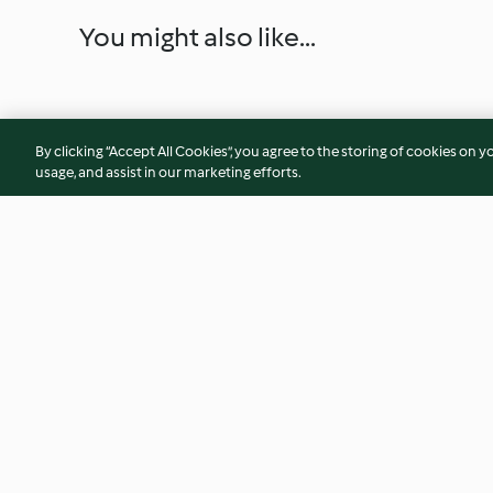
You might also like...
By clicking “Accept All Cookies”, you agree to the storing of cookies on y
usage, and assist in our marketing efforts.
Linguines complètes au pesto
Tartinade végétali
de courgettes et de menthe
poivrons grillés et 
cajou
3.6
(5)
5.0
(11)