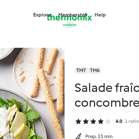
Explore
Membership
Help
TM7
TM6
Salade fraî
concombr
4.0
1 rati
Prep. 15 min