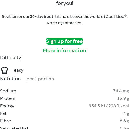
for you!
Register for our 30-day free trial and discover the world of Cookidoo®.
No strings attached.
Sign up for free
More information
Difficulty
easy
Nutrition
per 1 portion
Sodium
34.4 mg
Protein
12.9 g
Energy
954.5 kJ / 228.1 kcal
Fat
4 g
Fibre
6.6 g
Saturated Fat
0.6 g