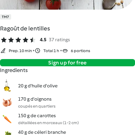
TM7
Ragoût de lentilles
4.5
37 ratings
Prep. 10 min
Total 1 h
6 portions
Sign up for free
Ingredients
20 g d'huile d'olive
170 g d'oignons
coupés en quartiers
150 g de carottes
détaillées en morceaux (1-2 cm)
40 g de céleri branche