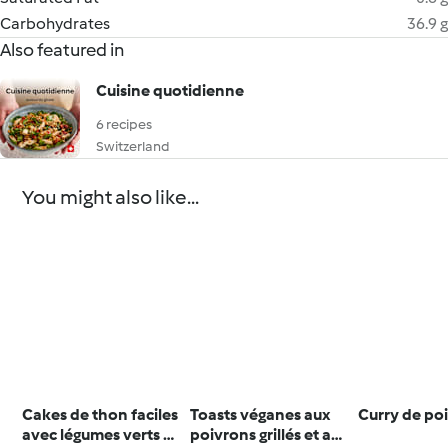
Carbohydrates
36.9 g
Also featured in
Cuisine quotidienne
6 recipes
Switzerland
You might also like...
Cakes de thon faciles
Toasts véganes aux
Curry de po
avec légumes verts et
poivrons grillés et aux