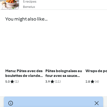
5 recipes
Benelux
You might also like...
Menu: Pâtes avec des
Pâtes bolognaises au
Wraps de po
boulettes de viande
four avec sa sauce
dans une sauce au
blanche
5.0
(1)
3.9
(11)
2.8
(4)
chorizo et pommes
au caramel et à la
cannelle
© Copyright 2026