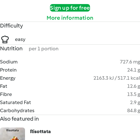
Sign up for free
More information
Difficulty
easy
Nutrition
per 1 portion
Sodium
727.6 mg
Protein
24.1 g
Energy
2163.3 kJ / 517.1 kcal
Fat
12.6 g
Fibre
13.5 g
Saturated Fat
2.9 g
Carbohydrates
84.8 g
Also featured in
Risottata