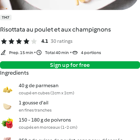
TM7
Risottata au poulet et aux champignons
4.1
30 ratings
Prep. 15 min
Total 40 min
4 portions
Sign up for free
Ingredients
40 g de parmesan
coupé en cubes (2cm x 2cm)
1 gousse d'ail
en fines tranches
150 - 180 g de poivrons
coupés en morceaux (1-2 cm)