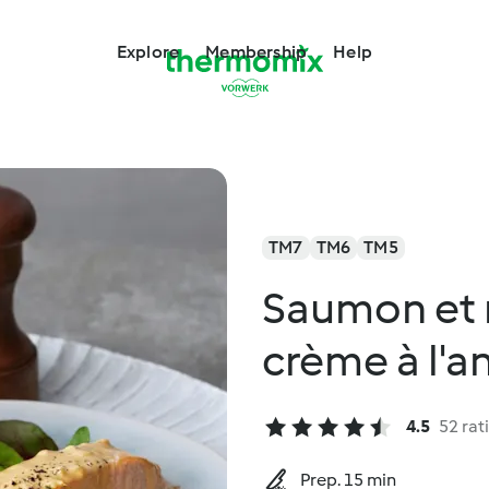
Explore
Membership
Help
TM7
TM6
TM5
Saumon et r
crème à l'a
4.5
52 rat
Prep. 15 min