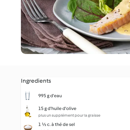
Ingredients
995 g d'eau
15 g d'huile d'olive
plus un supplément pour la graisse
1 ½ c. à thé de sel