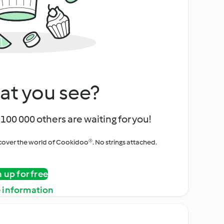
at you see?
100 000 others are waiting for you!
iscover the world of Cookidoo®. No strings attached.
n up for free
 information