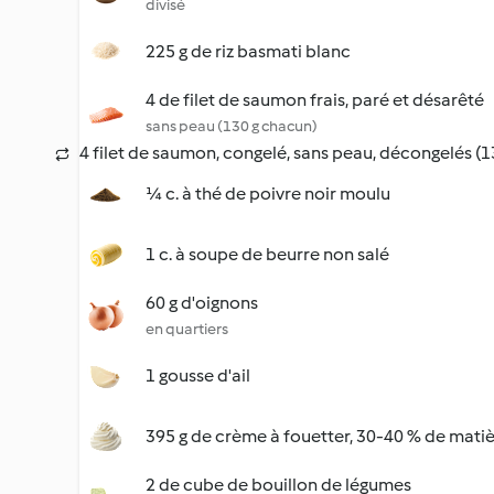
divisé
225 g de riz basmati blanc
4 de filet de saumon frais, paré et désarêté
sans peau (130 g chacun)
4 filet de saumon, congelé, sans peau, décongelés (
¼ c. à thé de poivre noir moulu
1 c. à soupe de beurre non salé
60 g d'oignons
en quartiers
1 gousse d'ail
395 g de crème à fouetter, 30-40 % de matiè
2 de cube de bouillon de légumes