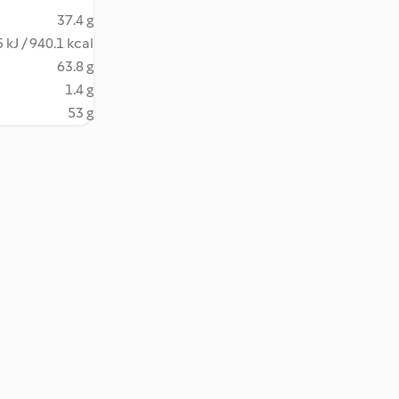
37.4 g
 kJ / 940.1 kcal
63.8 g
1.4 g
53 g