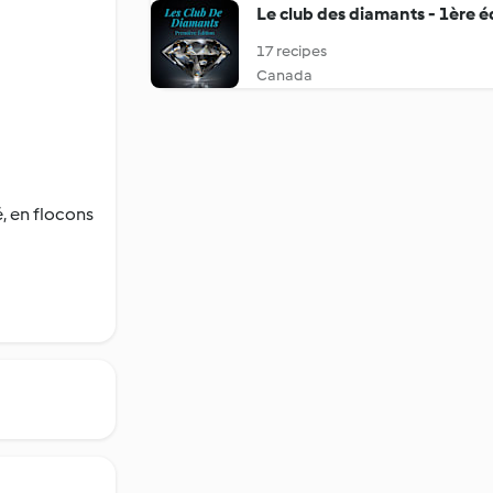
Le club des diamants - 1ère é
17 recipes
Canada
, en flocons