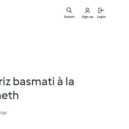
Skip
to
Search
Sign up
Login
main
content
iz basmati à la
neth
ings