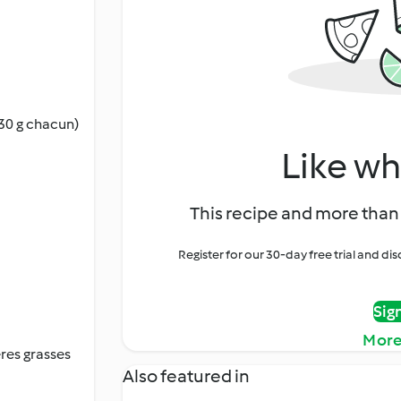
130 g chacun)
Like wh
This recipe and more than 
Register for our 30-day free trial and d
Sig
More
res grasses
Also featured in