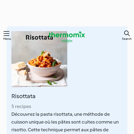
Skip
Menu
Search
to
main
content
Risottata
5 recipes
Découvrez la pasta risottata, une méthode de
cuisson unique où les pâtes sont cuites comme un
risotto. Cette technique permet aux pâtes de