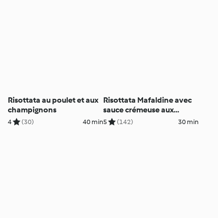
Risottata au poulet et aux
Risottata Mafaldine avec
champignons
sauce crémeuse aux
champignons et à la
4
(30)
40 min
5
(142)
30 min
tomate