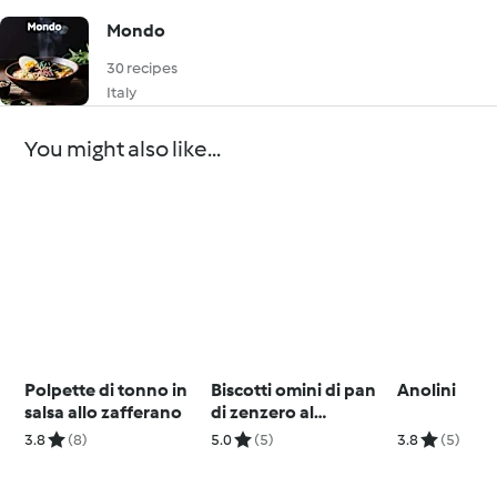
Mondo
30 recipes
Italy
You might also like...
Polpette di tonno in
Biscotti omini di pan
Anolini
salsa allo zafferano
di zenzero al
cioccolato
3.8
(8)
5.0
(5)
3.8
(5)