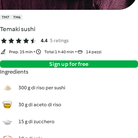
TM7
TM6
Temaki sushi
4.4
5 ratings
Prep. 25 min
Total 1 h 40 min
14 pezzi
Sign up for free
Ingredients
300 g di riso per sushi
30 g di aceto di riso
15 g di zucchero