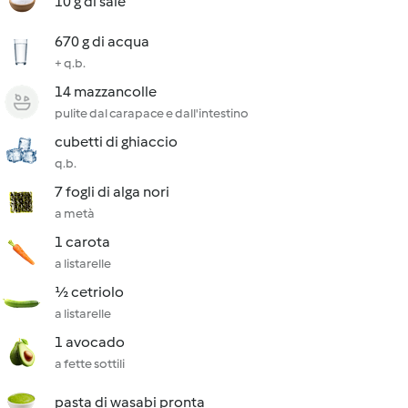
10 g di sale
670 g di acqua
+ q.b.
14 mazzancolle
pulite dal carapace e dall'intestino
cubetti di ghiaccio
q.b.
7 fogli di alga nori
a metà
1 carota
a listarelle
½ cetriolo
a listarelle
1 avocado
a fette sottili
pasta di wasabi pronta