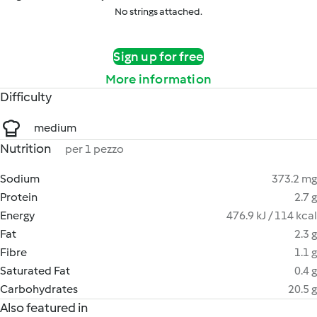
No strings attached.
Sign up for free
More information
Difficulty
medium
Nutrition
per 1 pezzo
Sodium
373.2 mg
Protein
2.7 g
Energy
476.9 kJ / 114 kcal
Fat
2.3 g
Fibre
1.1 g
Saturated Fat
0.4 g
Carbohydrates
20.5 g
Also featured in