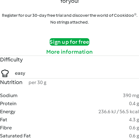
for you!
Register for our 30-day free trial and discover the world of Cookidoo®.
No strings attached.
Sign up for free
More information
Difficulty
easy
Nutrition
per 30 g
Sodium
390 mg
Protein
0.4 g
Energy
236.6 kJ / 56.5 kcal
Fat
4.3 g
Fibre
0.6 g
Saturated Fat
0.6 g