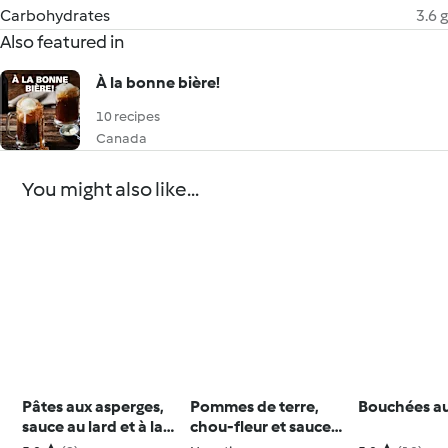
Carbohydrates
3.6 g
Also featured in
À la bonne bière!
10 recipes
Canada
You might also like...
Pâtes aux asperges,
Pommes de terre,
Bouchées a
sauce au lard et à la
chou-fleur et sauce
crème
hollandaise pour une