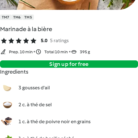
TM7
TM6
TM5
Marinade à la bière
5.0
5 ratings
Prep. 10 min
Total 10 min
395 g
Sign up for free
Ingredients
3 gousses d'ail
2 c. à thé de sel
1 c. à thé de poivre noir en grains