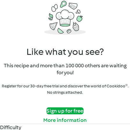
Like what you see?
This recipe and more than 100 000 others are waiting
for you!
Register for our 30-day free trial and discover the world of Cookidoo®.
No strings attached.
Sign up for free
More information
Difficulty