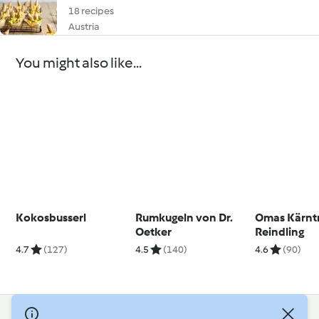
18 recipes
Austria
You might also like...
Kokosbusserl
Rumkugeln von Dr.
Omas Kärnt
Oetker
Reindling
4.7
(127)
4.5
(140)
4.6
(90)