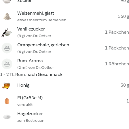
Zucker
90 g
Weizenmehl, glatt
550 g
etwas mehr zum Bemehlen
Vanillezucker
1 Päckchen
(8 g) von Dr. Oetker
Orangenschale, gerieben
1 Päckchen
(6 g) von Dr. Oetker
Rum-Aroma
1 Röhrchen
(2 ml) von Dr. Oetker
1 - 2 TL Rum, nach Geschmack
Honig
30 g
Ei (Größe M)
1
verquirlt
Hagelzucker
zum Bestreuen