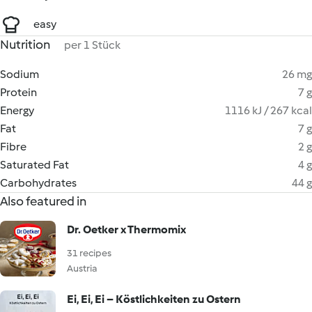
easy
Nutrition
per 1 Stück
Sodium
26 mg
Protein
7 g
Energy
1116 kJ / 267 kcal
Fat
7 g
Fibre
2 g
Saturated Fat
4 g
Carbohydrates
44 g
Also featured in
Dr. Oetker x Thermomix
31 recipes
Austria
Ei, Ei, Ei – Köstlichkeiten zu Ostern