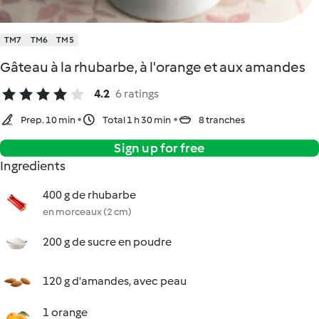
TM7
TM6
TM5
Gâteau à la rhubarbe, à l'orange et aux amandes
4.2
6 ratings
Prep. 10 min
Total 1 h 30 min
8 tranches
Sign up for free
Ingredients
400 g de rhubarbe
en morceaux (2 cm)
200 g de sucre en poudre
120 g d'amandes, avec peau
1 orange