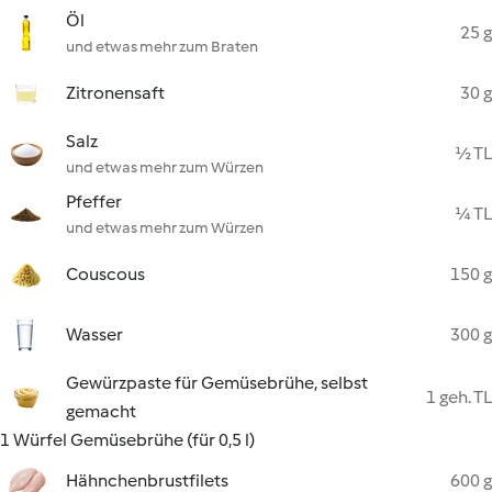
Öl
25 g
und etwas mehr zum Braten
Zitronensaft
30 g
Salz
½ TL
und etwas mehr zum Würzen
Pfeffer
¼ TL
und etwas mehr zum Würzen
Couscous
150 g
Wasser
300 g
Gewürzpaste für Gemüsebrühe, selbst
1 geh. TL
gemacht
1 Würfel Gemüsebrühe (für 0,5 l)
Hähnchenbrustfilets
600 g