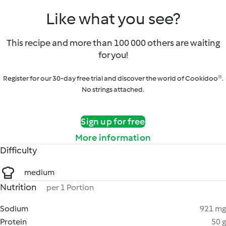
Like what you see?
This recipe and more than 100 000 others are waiting
for you!
Register for our 30-day free trial and discover the world of Cookidoo®.
No strings attached.
Sign up for free
More information
Difficulty
medium
Nutrition
per 1 Portion
Sodium
921 mg
Protein
50 g