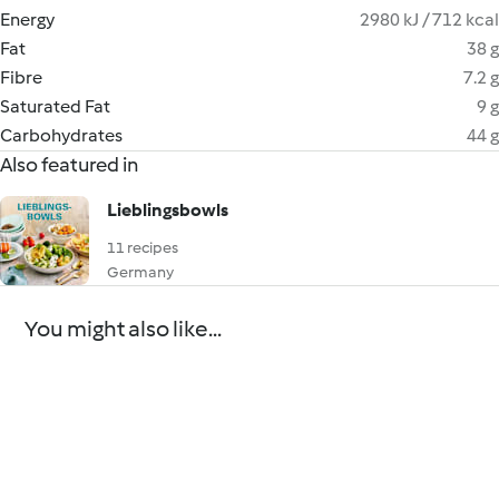
Energy
2980 kJ / 712 kcal
Fat
38 g
Fibre
7.2 g
Saturated Fat
9 g
Carbohydrates
44 g
Also featured in
Lieblingsbowls
11 recipes
Germany
You might also like...