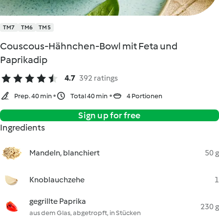
TM7
TM6
TM5
Couscous-Hähnchen-Bowl mit Feta und
Paprikadip
4.7
392 ratings
Prep. 40 min
Total 40 min
4 Portionen
Sign up for free
Ingredients
Mandeln, blanchiert
50 g
Knoblauchzehe
1
gegrillte Paprika
230 g
aus dem Glas, abgetropft, in Stücken