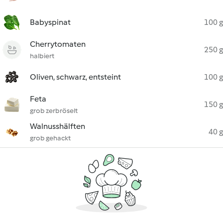
Babyspinat
100 g
Cherrytomaten
250 g
halbiert
Oliven, schwarz, entsteint
100 g
Feta
150 g
grob zerbröselt
Walnusshälften
40 g
grob gehackt