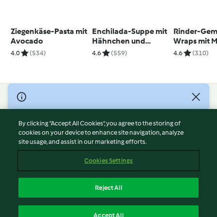
Ziegenkäse-Pasta mit
Enchilada-Suppe mit
Rinder-Gem
Avocado
Hähnchen und
Wraps mit 
Tortilla-Chips
4.0
(534)
4.6
(559)
4.6
(310)
© Copyright 2026
Terms of Service
By clicking “Accept All Cookies”, you agree to the storing of
Privacy Policy
cookies on your device to enhance site navigation, analyze
site usage, and assist in our marketing efforts.
Disclaimer
Imprint
Cookies Settings
Cookies
Report Content
Reject All
Withdraw Contract
English
Accept All