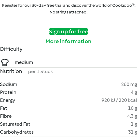
Register for our 30-day free trial and discover the world of Cookidoo®.
No strings attached.
Sign up for free
More information
Difficulty
medium
Nutrition
per 1 Stück
Sodium
260 mg
Protein
4 g
Energy
920 kJ / 220 kcal
Fat
10 g
Fibre
4.3 g
Saturated Fat
1 g
Carbohydrates
31 g