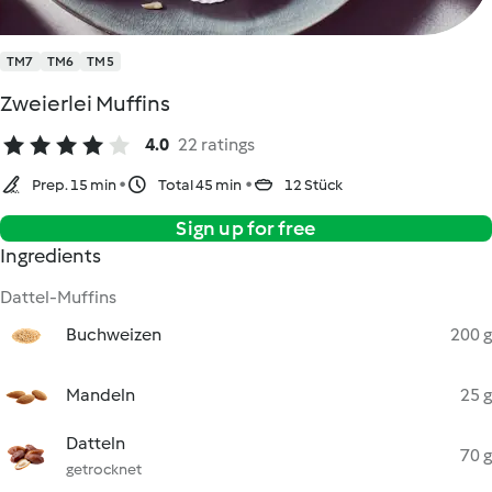
TM7
TM6
TM5
Zweierlei Muffins
4.0
22 ratings
Prep. 15 min
Total 45 min
12 Stück
Sign up for free
Ingredients
Dattel-Muffins
Buchweizen
200 g
Mandeln
25 g
Datteln
70 g
getrocknet