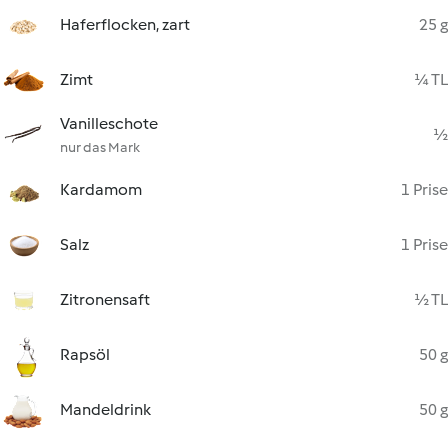
Haferflocken, zart
25 g
Zimt
¼ TL
Vanilleschote
½
nur das Mark
Kardamom
1 Prise
Salz
1 Prise
Zitronensaft
½ TL
Rapsöl
50 g
Mandeldrink
50 g