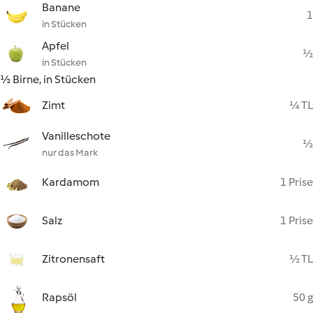
Banane
1
in Stücken
Apfel
½
in Stücken
½ Birne, in Stücken
Zimt
¼ TL
Vanilleschote
½
nur das Mark
Kardamom
1 Prise
Salz
1 Prise
Zitronensaft
½ TL
Rapsöl
50 g