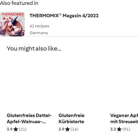
Also featured in
THERMOMIX® Magazin 4/2022
41 recipes
Germany
You might also like...
Glutenfreies Dattel-
Glutenfreie
Veganer Ap
Apfel-Walnuss-
Kürbistarte
mit Streuse
Teebrot
Baiser
3.9
(21)
3.9
(16)
3.3
(91)