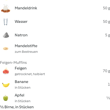
Mandeldrink
50 g
Wasser
50 g
Natron
5 g
Mandelstifte
zum Bestreuen
Feigen-Muffins
Feigen
70 g
getrocknet, halbiert
Banane
1
in Stücken
Apfel
½
in Stücken
½ Birne, in Stücken