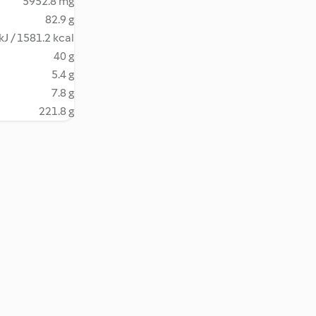
5952.8 mg
82.9 g
kJ / 1581.2 kcal
40 g
5.4 g
7.8 g
221.8 g