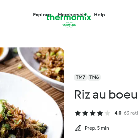
Explore
Membership
Help
TM7
TM6
Riz au boeu
4.0
63 rat
Prep. 5 min