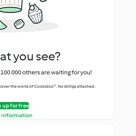
at you see?
100 000 others are waiting for you!
iscover the world of Cookidoo®. No strings attached.
n up for free
 information