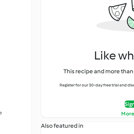
Like wh
This recipe and more than 
Register for our 30-day free trial and d
Sig
e
More
Also featured in