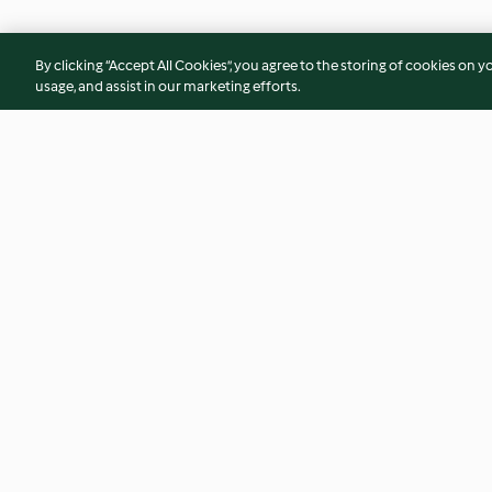
By clicking “Accept All Cookies”, you agree to the storing of cookies on y
usage, and assist in our marketing efforts.
Guisantes con jamón y sepia
Bacalao con fritad
pimientos y boletu
4.4
(230)
4.6
(214)
© Copyright 2026