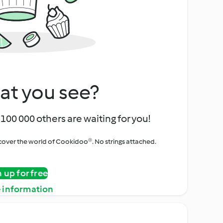
at you see?
100 000 others are waiting for you!
iscover the world of Cookidoo®. No strings attached.
n up for free
 information