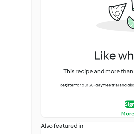
Like wh
This recipe and more than 
Register for our 30-day free trial and d
Sig
More
Also featured in