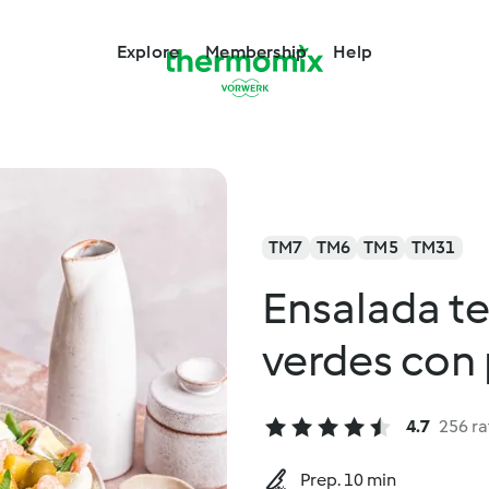
Explore
Membership
Help
TM7
TM6
TM5
TM31
Ensalada t
verdes con 
4.7
256 ra
Prep. 10 min