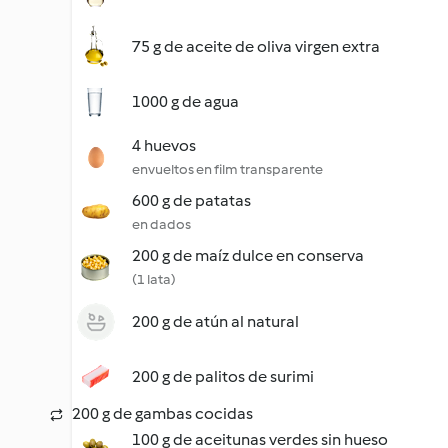
75 g de aceite de oliva virgen extra
1000 g de agua
4 huevos
envueltos en film transparente
600 g de patatas
en dados
200 g de maíz dulce en conserva
(1 lata)
200 g de atún al natural
200 g de palitos de surimi
200 g de gambas cocidas
100 g de aceitunas verdes sin hueso