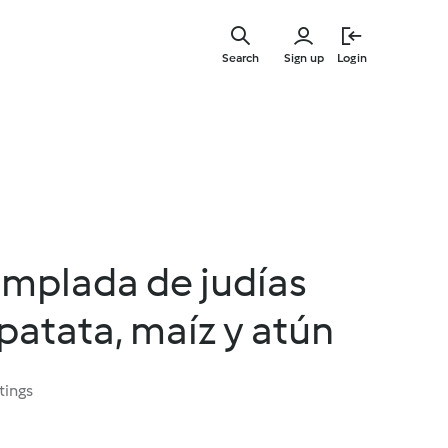
Skip
to
Search
Sign up
Login
main
content
emplada de judías
patata, maíz y atún
tings