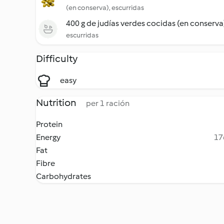
(en conserva), escurridas
400 g de judías verdes cocidas (en conserva
escurridas
Difficulty
easy
Nutrition
per 1 ración
Protein
Energy
17
Fat
Fibre
Carbohydrates