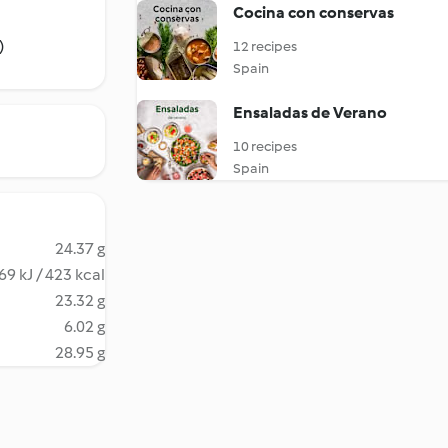
Cocina con conservas
)
12 recipes
Spain
Ensaladas de Verano
10 recipes
Spain
24.37 g
69 kJ / 423 kcal
23.32 g
6.02 g
28.95 g